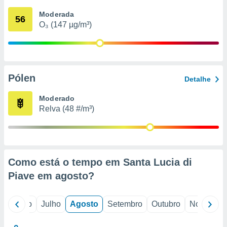
conteúdos.
Moderada
56
O₃ (147 µg/m³)
ção
ão através
de
,
 e
Pólen
Detalhe
dos,
Moderado
publicidade
Relva (48 #/m³)
s, estudos
a e
mento de
ossos 1199
Como está o tempo em Santa Lucia di
eiros
Piave em
agosto
?
o
Junho
Julho
Agosto
Setembro
Outubro
Novembro