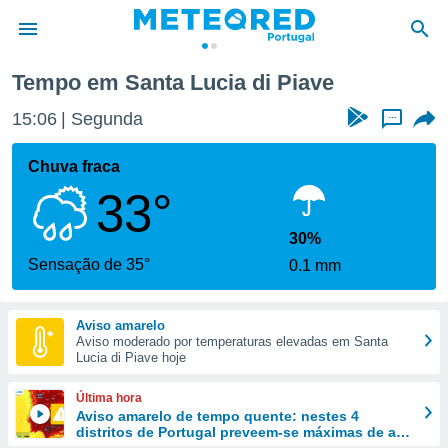
Tempo em Santa Lucia di Piave
de
15:06
Segunda
...
 da
empo.pt) foi
Chuva fraca
or
33°
is para
e as
 fornecidas
30%
 qualidade.
Sensação de 35°
0.1 mm
r a este
s das
opções:
Aviso amarelo
Aviso moderado por temperaturas elevadas em Santa
ookies e
Lucia di Piave hoje
 forma
Última hora
e digital
Aviso amarelo de tempo quente: nestes 4
distritos de Portugal preveem-se máximas de até
da,