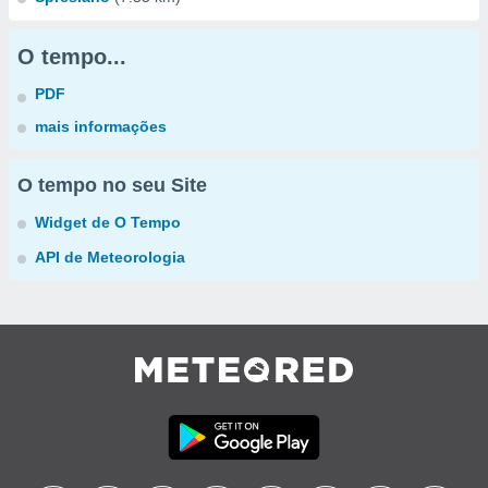
O tempo...
PDF
mais informações
O tempo no seu Site
Widget de O Tempo
API de Meteorologia