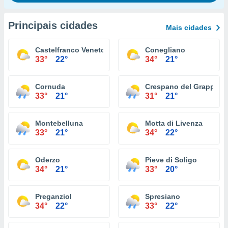
Principais cidades
Mais cidades
Castelfranco Veneto
Conegliano
33°
22°
34°
21°
Cornuda
Crespano del Grappa
33°
21°
31°
21°
Montebelluna
Motta di Livenza
33°
21°
34°
22°
Oderzo
Pieve di Soligo
34°
21°
33°
20°
Preganziol
Spresiano
34°
22°
33°
22°