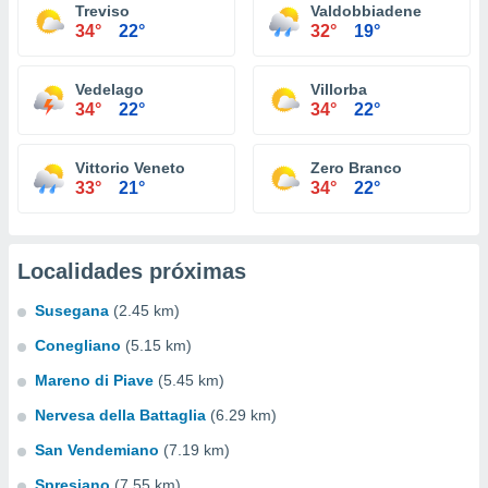
Treviso
Valdobbiadene
34°
22°
32°
19°
Vedelago
Villorba
34°
22°
34°
22°
Vittorio Veneto
Zero Branco
33°
21°
34°
22°
Localidades próximas
Susegana
(2.45 km)
Conegliano
(5.15 km)
Mareno di Piave
(5.45 km)
Nervesa della Battaglia
(6.29 km)
San Vendemiano
(7.19 km)
Spresiano
(7.55 km)