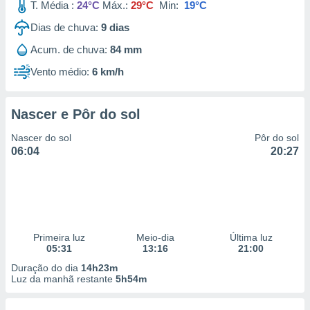
T. Média :
24°C
Máx.:
29°C
Min:
19°C
Dias de chuva:
9
dias
Acum. de chuva:
84 mm
Vento médio:
6 km/h
Nascer e Pôr do sol
Nascer do sol
Pôr do sol
06:04
20:27
Primeira luz
Meio-dia
Última luz
05:31
13:16
21:00
Duração do dia
14h23m
Luz da manhã restante
5h54m