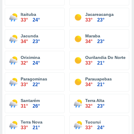
Itaituba
Jacareacanga
33°
24°
33°
23°
Jacunda
Maraba
34°
23°
34°
23°
Oriximina
Ourilandia Do Norte
32°
24°
33°
21°
Paragominas
Parauapebas
33°
22°
34°
21°
Santarém
Terra Alta
31°
26°
32°
23°
Terra Nova
Tucurui
33°
21°
33°
24°