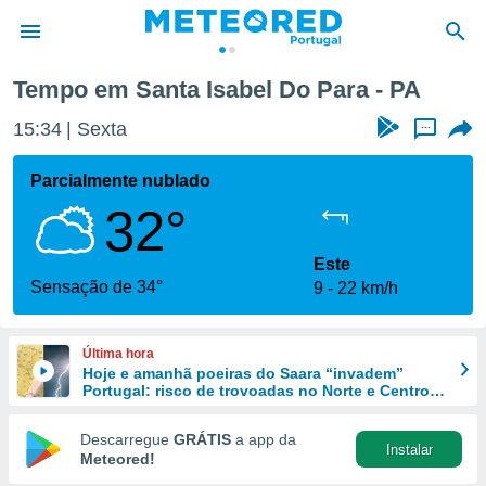
Tempo em Santa Isabel Do Para - PA
de
15:34
Sexta
...
 da
empo.pt) foi
Parcialmente nublado
or
32°
is para
e as
 fornecidas
Este
 qualidade.
Sensação de 34°
9
22 km/h
r a este
s das
opções:
Última hora
Hoje e amanhã poeiras do Saara “invadem”
ookies e
Portugal: risco de trovoadas no Norte e Centro
 forma
aumenta
Descarregue
GRÁTIS
a app da
Instalar
e digital
Meteored!
da,