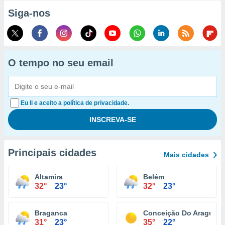
Siga-nos
O tempo no seu email
Eu li e aceito a política de privacidade.
Principais cidades
Mais cidades
Altamira
Belém
32°
23°
32°
23°
Braganca
Conceição Do Araguaia
31°
23°
35°
22°