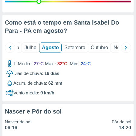
conteúdos.
ção
Como está o tempo em Santa Isabel Do
ão através
Para - PA em
agosto
?
de
,
 e
o
Junho
Julho
Agosto
Setembro
Outubro
Novembro
dos,
publicidade
T. Média :
27°C
Máx.:
32°C
Min:
24°C
s, estudos
Dias de chuva:
16
dias
a e
mento de
Acum. de chuva:
62 mm
Vento médio:
9 km/h
ossos 1199
eiros
Nascer e Pôr do sol
Nascer do sol
Pôr do sol
06:16
18:20