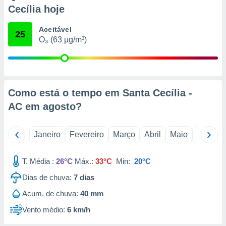
o qual se
Cecília hoje
ara tal,
 o seu
Aceitável
25
to ou opor-
O₃ (63 µg/m³)
essamento
m qualquer
ando em “
 ou na
Como está o tempo em Santa Cecília -
 Cookies
te.
AC em
agosto
?
 nossos
Janeiro
Fevereiro
Março
Abril
Maio
Junho
s o
T. Média :
26°C
Máx.:
33°C
Min:
20°C
o de
Dias de chuva:
7
dias
e/ou aceder
Acum. de chuva:
40 mm
ões num
utilizar
Vento médio:
6 km/h
ados para
publicidade,