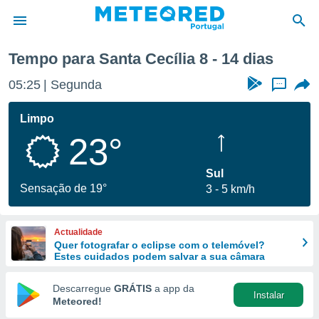
Tempo para Santa Cecília 8 - 14 dias
de
05:25
Segunda
...
 da
empo.pt) foi
Limpo
or
23°
is para
e as
 fornecidas
Sul
 qualidade.
Sensação de 19°
3
5 km/h
r a este
s das
opções:
Actualidade
Quer fotografar o eclipse com o telemóvel?
ookies e
Estes cuidados podem salvar a sua câmara
 forma
Descarregue
GRÁTIS
a app da
Instalar
e digital
Meteored!
da,