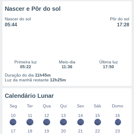
 para
Nascer e Pôr do sol
a, utilizar
Nascer do sol
Pôr do sol
selecionar
05:44
17:28
a, criar
personalizar
tilizar
selecionar
dos, medir
Primeira luz
Meio-dia
Última luz
nho da
05:22
11:36
17:50
, medir o
Duração do dia
11h45m
o dos
Luz da manhã restante
12h25m
r os
ravés de
Calendário Lunar
s ou
Seg
Ter
Qua
Qui
Sex
Sáb
Domo
s de dados
es fontes,
10
11
12
13
14
15
16
 e melhorar
ilizar dados
ara
17
18
19
20
21
22
23