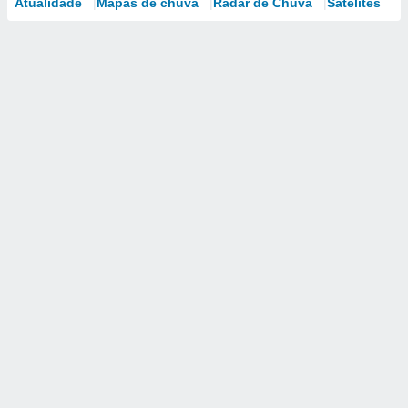
Atualidade
Mapas de chuva
Radar de Chuva
Satélites
M