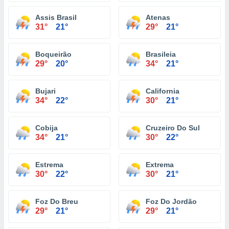
Assis Brasil
Atenas
31°
21°
29°
21°
Boqueirão
Brasileia
29°
20°
34°
21°
Bujari
California
34°
22°
30°
21°
Cobija
Cruzeiro Do Sul
34°
21°
30°
22°
Estrema
Extrema
30°
22°
30°
21°
Foz Do Breu
Foz Do Jordão
29°
21°
29°
21°