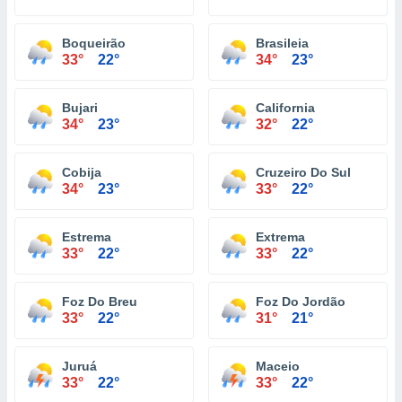
Boqueirão
Brasileia
33°
22°
34°
23°
Bujari
California
34°
23°
32°
22°
Cobija
Cruzeiro Do Sul
34°
23°
33°
22°
Estrema
Extrema
33°
22°
33°
22°
Foz Do Breu
Foz Do Jordão
33°
22°
31°
21°
Juruá
Maceio
33°
22°
33°
22°