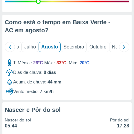
conteúdos.
ção
Como está o tempo em Baixa Verde -
ão através
AC em
agosto
?
de
,
 e
o
Junho
Julho
Agosto
Setembro
Outubro
Novembro
dos,
publicidade
T. Média :
26°C
Máx.:
33°C
Min:
20°C
s, estudos
Dias de chuva:
8
dias
a e
mento de
Acum. de chuva:
44 mm
Vento médio:
7 km/h
ossos 1199
eiros
Nascer e Pôr do sol
Nascer do sol
Pôr do sol
05:44
17:28