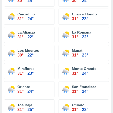
30°
24°
30°
24°
Cercadillo
Charco Hondo
31°
24°
31°
23°
La Alianza
La Romana
31°
22°
31°
22°
Los Muertos
Manatí
30°
22°
31°
23°
Miraflores
Monte Grande
31°
23°
31°
24°
Oriente
San Francisco
31°
24°
31°
24°
Toa Baja
Utuado
31°
25°
31°
22°