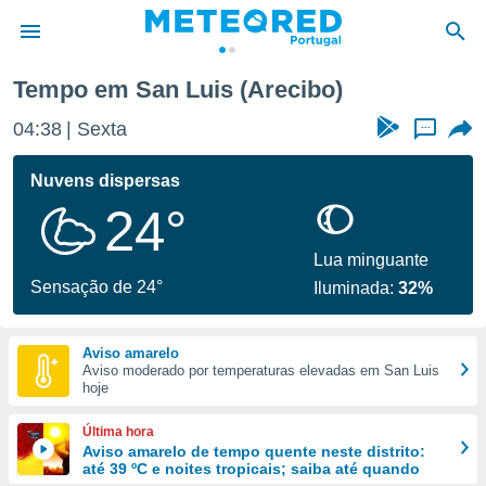
Tempo em San Luis (Arecibo)
de
04:38
Sexta
...
 da
empo.pt) foi
Nuvens dispersas
or
24°
is para
e as
 fornecidas
Lua minguante
 qualidade.
Sensação de 24°
Iluminada:
32%
r a este
s das
opções:
Aviso amarelo
Aviso moderado por temperaturas elevadas em San Luis
ookies e
hoje
 forma
Última hora
e digital
Aviso amarelo de tempo quente neste distrito:
até 39 ºC e noites tropicais; saiba até quando
da,