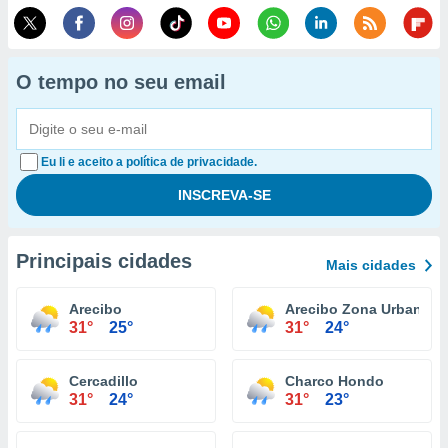
O tempo no seu email
Eu li e aceito a política de privacidade.
Principais cidades
Mais cidades
Arecibo
Arecibo Zona Urbana
31°
25°
31°
24°
Cercadillo
Charco Hondo
31°
24°
31°
23°