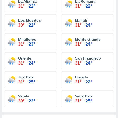
La Alianza
La Romana
31°
22°
31°
22°
Los Muertos
Manatí
30°
22°
31°
24°
Miraflores
Monte Grande
31°
23°
31°
24°
Oriente
San Francisco
31°
24°
31°
24°
Toa Baja
Utuado
31°
25°
31°
22°
Varela
Vega Baja
30°
22°
31°
25°