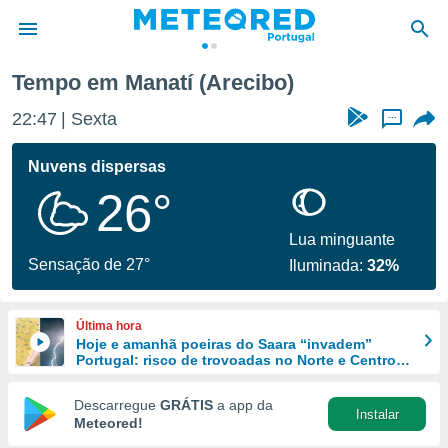
Tempo em Manatí (Arecibo)
de
22:47
Sexta
...
 da
empo.pt) foi
Nuvens dispersas
or
26°
is para
e as
 fornecidas
Lua minguante
 qualidade.
Sensação de 27°
Iluminada:
32%
r a este
s das
opções:
Última hora
Hoje e amanhã poeiras do Saara “invadem”
ookies e
Portugal: risco de trovoadas no Norte e Centro
 forma
aumenta
Descarregue
GRÁTIS
a app da
Instalar
e digital
Meteored!
da,