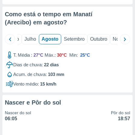
conteúdos.
Como está o tempo em Manatí
ção
(Arecibo) em
agosto
?
ão através
de
,
o
Junho
Julho
Agosto
Setembro
Outubro
Novembro
 e
T. Média :
27°C
Máx.:
30°C
Min:
25°C
dos,
publicidade
Dias de chuva:
22
dias
s, estudos
a e
Acum. de chuva:
103 mm
mento de
Vento médio:
15 km/h
ossos 1199
eiros
Nascer e Pôr do sol
Nascer do sol
Pôr do sol
06:05
18:57