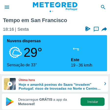
Tempo em San Francisco
de
18:16
Sexta
...
 da
empo.pt) foi
Nuvens dispersas
or
29°
is para
e as
 fornecidas
Este
 qualidade.
Sensação de 33°
19
36 km/h
r a este
s das
opções:
Última hora
Hoje e amanhã poeiras do Saara “invadem”
ookies e
Portugal: risco de trovoadas no Norte e Centro
 forma
aumenta
Descarregue
GRÁTIS
a app da
Instalar
e digital
Meteored!
da,