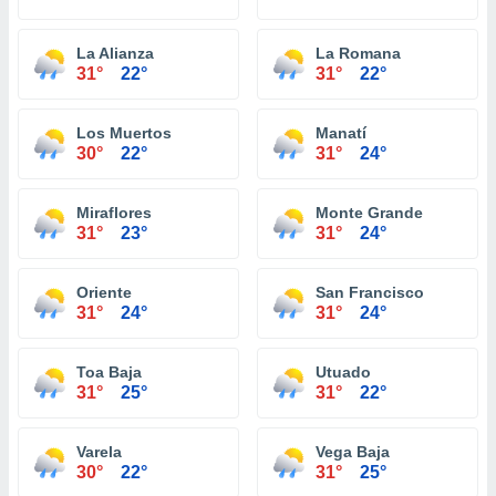
La Alianza
La Romana
31°
22°
31°
22°
Los Muertos
Manatí
30°
22°
31°
24°
Miraflores
Monte Grande
31°
23°
31°
24°
Oriente
San Francisco
31°
24°
31°
24°
Toa Baja
Utuado
31°
25°
31°
22°
Varela
Vega Baja
30°
22°
31°
25°