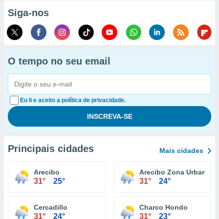
Siga-nos
O tempo no seu email
Eu li e aceito a política de privacidade.
Principais cidades
Mais cidades
Arecibo
Arecibo Zona Urbana
31°
25°
31°
24°
Cercadillo
Charco Hondo
31°
24°
31°
23°