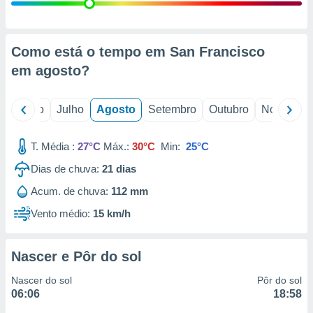
conteúdos.
ção
Como está o tempo em San Francisco
ão através
em
agosto
?
de
,
 e
o
Junho
Julho
Agosto
Setembro
Outubro
Novembro
dos,
publicidade
T. Média :
27°C
Máx.:
30°C
Min:
25°C
s, estudos
Dias de chuva:
21
dias
a e
mento de
Acum. de chuva:
112 mm
Vento médio:
15 km/h
ossos 1199
eiros
Nascer e Pôr do sol
Nascer do sol
Pôr do sol
06:06
18:58