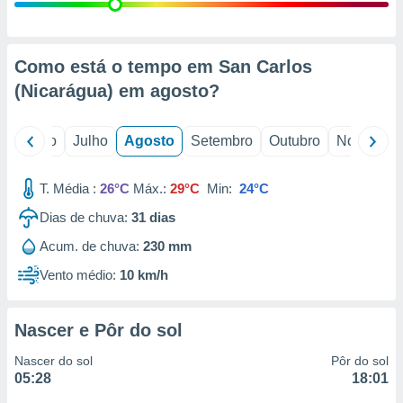
conteúdos.
ção
Como está o tempo em San Carlos
ão através
(Nicarágua) em
agosto
?
de
,
 e
o
Junho
Julho
Agosto
Setembro
Outubro
Novembro
dos,
publicidade
T. Média :
26°C
Máx.:
29°C
Min:
24°C
s, estudos
Dias de chuva:
31
dias
a e
mento de
Acum. de chuva:
230 mm
Vento médio:
10 km/h
ossos 1199
eiros
Nascer e Pôr do sol
Nascer do sol
Pôr do sol
05:28
18:01