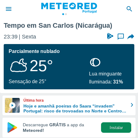
Tempo em San Carlos (Nicarágua)
de
23:39
Sexta
...
 da
empo.pt) foi
Parcialmente nublado
or
25°
is para
e as
 fornecidas
Lua minguante
 qualidade.
Sensação de 25°
Iluminada:
31%
r a este
s das
opções:
Última hora
Hoje e amanhã poeiras do Saara “invadem”
ookies e
Portugal: risco de trovoadas no Norte e Centro
 forma
aumenta
Descarregue
GRÁTIS
a app da
Instalar
e digital
Meteored!
da,