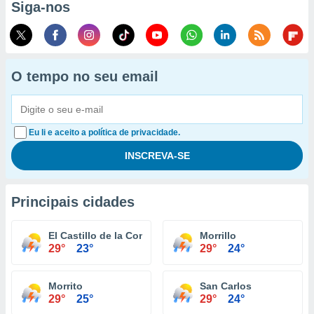
Siga-nos
O tempo no seu email
Eu li e aceito a política de privacidade.
Principais cidades
El Castillo de la Concepción
Morrillo
29°
23°
29°
24°
Morrito
San Carlos
29°
25°
29°
24°