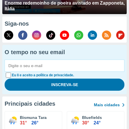
Enorme redemoinho de poeira avistado em Zapponeta,
Itália
Siga-nos
O tempo no seu email
Eu li e aceito a política de privacidade.
Principais cidades
Mais cidades
Bismuna Tara
Bluefields
31°
26°
30°
24°