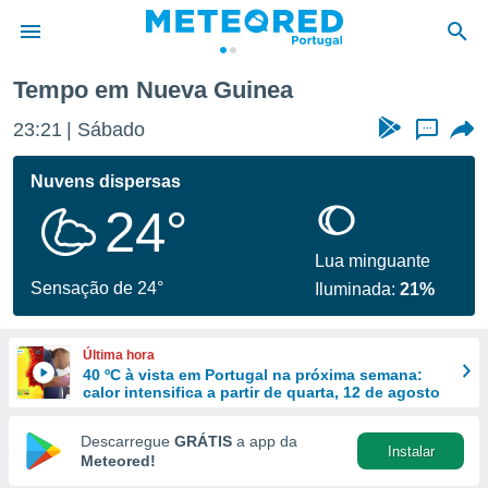
Tempo em Nueva Guinea
de
23:21
Sábado
...
 da
empo.pt) foi
Nuvens dispersas
or
24°
is para
e as
 fornecidas
Lua minguante
 qualidade.
Sensação de 24°
Iluminada:
21%
r a este
s das
opções:
Última hora
40 ºC à vista em Portugal na próxima semana:
ookies e
calor intensifica a partir de quarta, 12 de agosto
 forma
Descarregue
GRÁTIS
a app da
Instalar
e digital
Meteored!
da,