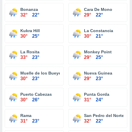
Bonanza
Cara De Mono
32°
22°
29°
22°
Kukra Hill
La Constancia
30°
25°
30°
21°
La Rosita
Monkey Point
33°
23°
29°
25°
Muelle de los Bueyes
Nueva Guinea
30°
23°
29°
23°
Puerto Cabezas
Punta Gorda
30°
26°
31°
24°
Rama
San Pedro del Norte
31°
23°
32°
22°