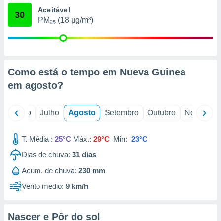
conteúdos.
Aceitável
30
PM₂₅ (18 µg/m³)
ção
ão através
de
,
Como está o tempo em Nueva Guinea
 e
em
agosto
?
dos,
publicidade
s, estudos
o
Junho
Julho
Agosto
Setembro
Outubro
Novembro
a e
mento de
T. Média :
25°C
Máx.:
29°C
Min:
23°C
ossos 1199
Dias de chuva:
31
dias
eiros
Acum. de chuva:
230 mm
Vento médio:
9 km/h
Nascer e Pôr do sol