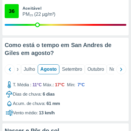
conteúdos.
Aceitável
36
PM₂₅ (22 µg/m³)
ção
ão através
de
,
 e
Como está o tempo em San Andres de
Giles em
agosto
?
dos,
publicidade
s, estudos
o
Junho
Julho
Agosto
Setembro
Outubro
Novembro
a e
mento de
T. Média :
11°C
Máx.:
17°C
Min:
7°C
ossos 1199
Dias de chuva:
6
dias
eiros
Acum. de chuva:
61 mm
Vento médio:
13 km/h
Nascer e Pôr do sol