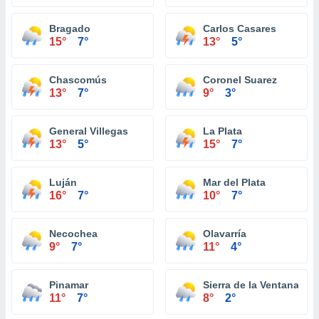
Bragado
Carlos Casares
15°
7°
13°
5°
Chascomús
Coronel Suarez
13°
7°
9°
3°
General Villegas
La Plata
13°
5°
15°
7°
Luján
Mar del Plata
16°
7°
10°
7°
Necochea
Olavarría
9°
7°
11°
4°
Pinamar
Sierra de la Ventana
11°
7°
8°
2°