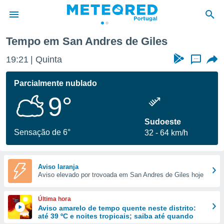
Giles
Tempo em San Andres de Giles
de
19:21
Quinta
...
 da
empo.pt) foi
Parcialmente nublado
or
9°
is para
e as
 fornecidas
Sudoeste
 qualidade.
Sensação de 6°
32
64 km/h
r a este
s das
opções:
Aviso laranja
Aviso elevado por trovoada em San Andres de Giles hoje
ookies e
 forma
Última hora
e digital
Aviso amarelo de tempo quente neste distrito:
até 39 ºC e noites tropicais; saiba até quando
da,