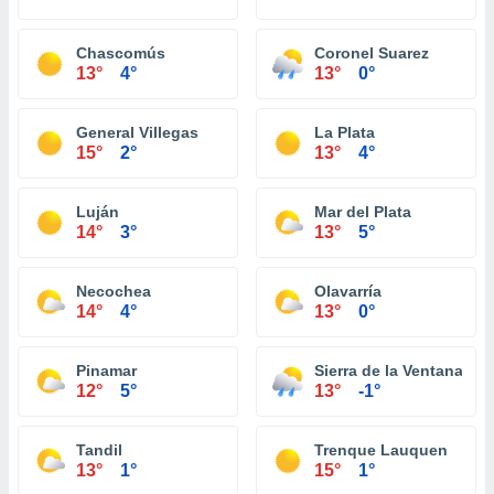
Chascomús
Coronel Suarez
13°
4°
13°
0°
General Villegas
La Plata
15°
2°
13°
4°
Luján
Mar del Plata
14°
3°
13°
5°
Necochea
Olavarría
14°
4°
13°
0°
Pinamar
Sierra de la Ventana
12°
5°
13°
-1°
Tandil
Trenque Lauquen
13°
1°
15°
1°