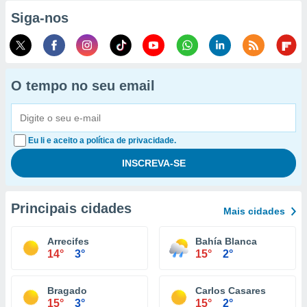
Siga-nos
O tempo no seu email
Eu li e aceito a política de privacidade.
Principais cidades
Mais cidades
Arrecifes
Bahía Blanca
14°
3°
15°
2°
Bragado
Carlos Casares
15°
3°
15°
2°