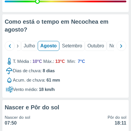
conteúdos.
ção
Como está o tempo em Necochea em
ão através
agosto
?
de
,
 e
o
Junho
Julho
Agosto
Setembro
Outubro
Novembro
dos,
publicidade
T. Média :
10°C
Máx.:
13°C
Min:
7°C
s, estudos
Dias de chuva:
8
dias
a e
mento de
Acum. de chuva:
61 mm
Vento médio:
18 km/h
ossos 1199
eiros
Nascer e Pôr do sol
Nascer do sol
Pôr do sol
07:50
18:11