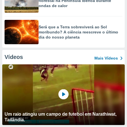
florestal na Península Ibérica durante
ondas de calor
Será que a Terra sobreviverá ao Sol
moribundo? A ciência reescreve o último
dia do nosso planeta
Vídeos
Mais Vídeos
Um raio atingiu um campo de futebol em Narathiwat,
Tailândia.