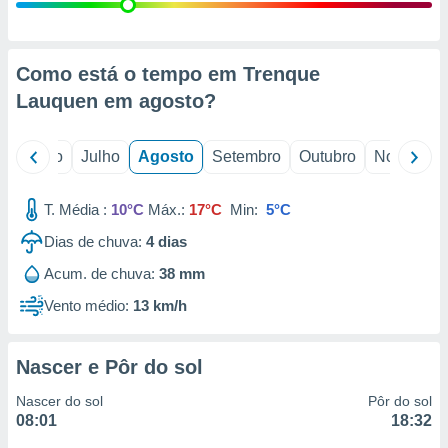
conteúdos.
ção
Como está o tempo em Trenque
ão através
Lauquen em
agosto
?
de
,
 e
o
Junho
Julho
Agosto
Setembro
Outubro
Novembro
dos,
publicidade
T. Média :
10°C
Máx.:
17°C
Min:
5°C
s, estudos
Dias de chuva:
4
dias
a e
mento de
Acum. de chuva:
38 mm
Vento médio:
13 km/h
ossos 1199
eiros
Nascer e Pôr do sol
Nascer do sol
Pôr do sol
08:01
18:32