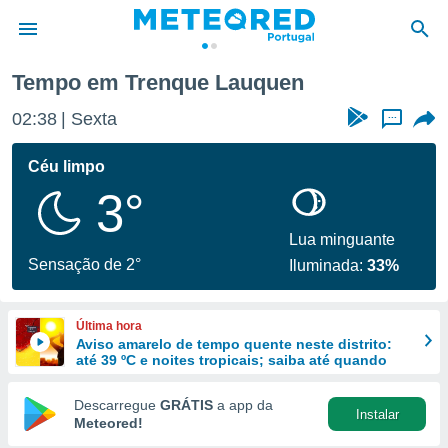
en
Tempo em Trenque Lauquen
de
02:38
Sexta
...
 da
empo.pt) foi
Céu limpo
or
3°
is para
e as
 fornecidas
Lua minguante
 qualidade.
Sensação de 2°
Iluminada:
33%
r a este
s das
opções:
Última hora
Aviso amarelo de tempo quente neste distrito:
ookies e
até 39 ºC e noites tropicais; saiba até quando
 forma
Descarregue
GRÁTIS
a app da
Instalar
e digital
Meteored!
da,