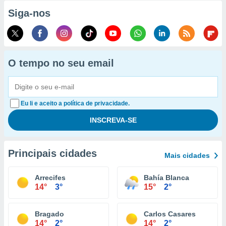
Siga-nos
O tempo no seu email
Eu li e aceito a política de privacidade.
Principais cidades
Mais cidades
Arrecifes
Bahía Blanca
14°
3°
15°
2°
Bragado
Carlos Casares
14°
2°
14°
2°