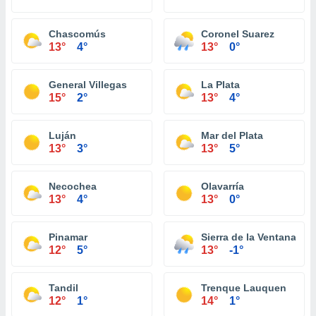
Chascomús
Coronel Suarez
13°
4°
13°
0°
General Villegas
La Plata
15°
2°
13°
4°
Luján
Mar del Plata
13°
3°
13°
5°
Necochea
Olavarría
13°
4°
13°
0°
Pinamar
Sierra de la Ventana
12°
5°
13°
-1°
Tandil
Trenque Lauquen
12°
1°
14°
1°