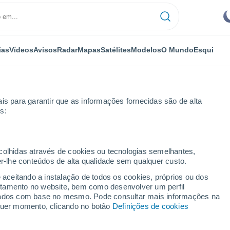
ias
Vídeos
Avisos
Radar
Mapas
Satélites
Modelos
O Mundo
Esqui
is para garantir que as informações fornecidas são de alta
s:
ecolhidas através de cookies ou tecnologias semelhantes,
er-lhe conteúdos de alta qualidade sem qualquer custo.
e aceitando a instalação de todos os cookies, próprios ou dos
rtamento no website, bem como desenvolver um perfil
...
lizados com base no mesmo. Pode consultar mais informações na
lquer momento, clicando no botão
Definições de cookies
Por horas
Céu limpo nas próximas horas