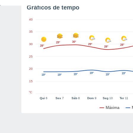
Gráficos de tempo
40
35
30°
29°
30
29°
28°
28°
28°
25
20
19°
19°
19°
19°
19°
19°
15
°C
Qui
6
Sex
7
Sáb
8
Dom
9
Seg
10
Ter
11
Máxima