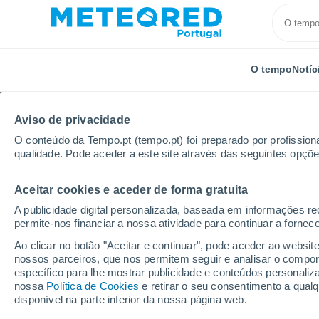
O tempo
Notíc
Aviso de privacidade
O conteúdo da Tempo.pt (tempo.pt) foi preparado por profissiona
qualidade. Pode aceder a este site através das seguintes opçõe
Aceitar cookies e aceder de forma gratuita
Início
Distrito de Setúbal
Samouco
A publicidade digital personalizada, baseada em informações r
permite-nos financiar a nossa atividade para continuar a fornec
Tempo em Samouco
Ao clicar no botão "Aceitar e continuar", pode aceder ao websit
nossos parceiros, que nos permitem seguir e analisar o compo
05:04
Quinta
específico para lhe mostrar publicidade e conteúdos persona
nossa
Política de Cookies
e retirar o seu consentimento a qua
disponível na parte inferior da nossa página web.
Céu limpo