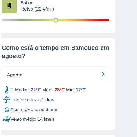
Baixo
Relva (22 #/m³)
Como está o tempo em Samouco em
agosto
?
Agosto
T. Média :
22°C
Máx.:
28°C
Min:
17°C
Dias de chuva:
1
dias
Acum. de chuva:
6 mm
Vento médio:
14 km/h