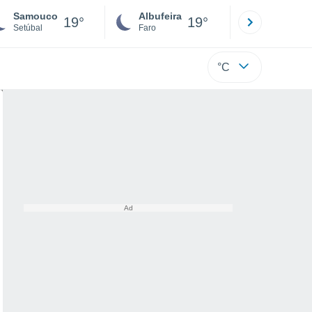
Samouco
Albufeira
Lisboa
19°
19°
Setúbal
Faro
Lisboa
°C