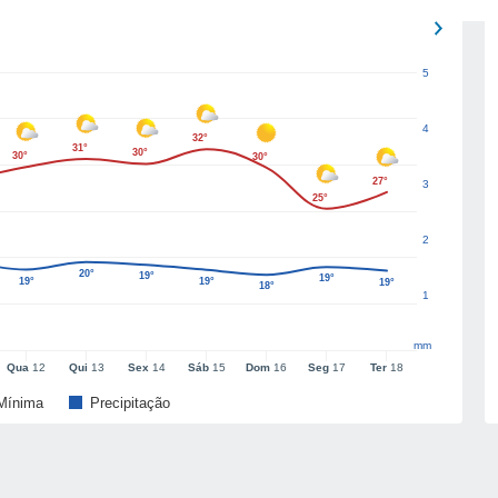
5
4
32°
31°
30°
30°
30°
27°
3
25°
2
20°
19°
19°
19°
19°
19°
18°
1
mm
Qua
12
Qui
13
Sex
14
Sáb
15
Dom
16
Seg
17
Ter
18
Mínima
Precipitação