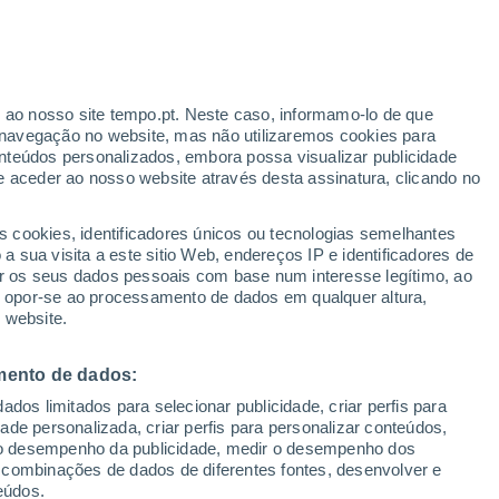
ante
r ao nosso site tempo.pt. Neste caso, informamo-lo de que
:
46%
navegação no website, mas não utilizaremos cookies para
nteúdos personalizados, embora possa visualizar publicidade
e aceder ao nosso website através desta assinatura, clicando no
s cookies, identificadores únicos ou tecnologias semelhantes
gal
 sua visita a este sitio Web, endereços IP e identificadores de
r os seus dados pessoais com base num interesse legítimo, ao
ura
Radar de Chuva
Satélites
Modelos
ou opor-se ao processamento de dados em qualquer altura,
 website.
mento de dados:
omingo
Segunda
Terça
Quarta
dos limitados para selecionar publicidade, criar perfis para
9 Ago.
10 Ago.
11 Ago.
12 Ago.
idade personalizada, criar perfis para personalizar conteúdos,
ir o desempenho da publicidade, medir o desempenho dos
 combinações de dados de diferentes fontes, desenvolver e
eúdos.