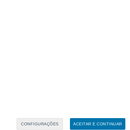
Calendário Lunar
Seg
Ter
Qua
Qui
Sex
Sáb
Domo
6
7
8
9
10
11
12
13
14
15
16
17
18
19
CONFIGURAÇÕES
ACEITAR E CONTINUAR