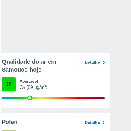
Qualidade do ar em
Detalhe
Samouco hoje
Aceitável
36
O₃ (89 µg/m³)
Pólen
Detalhe