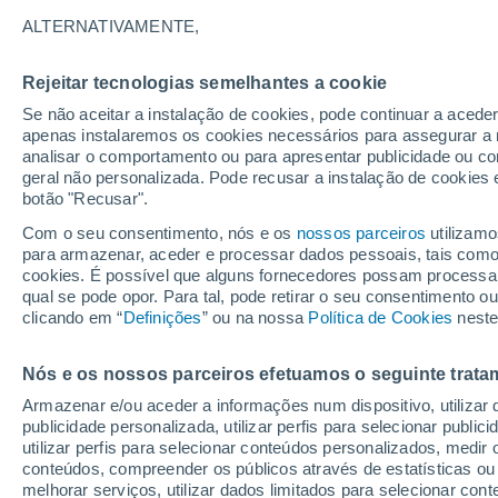
19°
ALTERNATIVAMENTE,
Rejeitar tecnologias semelhantes a cookie
Lua mingu
Se não aceitar a instalação de cookies, pode continuar a acede
Iluminada
Sensação de 19°
apenas instalaremos os cookies necessários para assegurar a 
analisar o comportamento ou para apresentar publicidade ou co
geral não personalizada. Pode recusar a instalação de cookies 
botão "Recusar".
Última hora
Subida das temperaturas, poeiras do Saara e
Com o seu consentimento, nós e os
nossos parceiros
utilizamo
chuva: datas e zonas mais afetadas em Portu
para armazenar, aceder e processar dados pessoais, tais como a
cookies. É possível que alguns fornecedores possam processa
O Tempo 1 - 7 Dias
Atualidade
Mapas de temperat
qual se pode opor. Para tal, pode retirar o seu consentimento 
clicando em “
Definições
” ou na nossa
Política de Cookies
neste
Nós e os nossos parceiros efetuamos o seguinte trata
Amanhã
Sábado
D
Hoje
Armazenar e/ou aceder a informações num dispositivo, utilizar da
7 Ago.
8 Ago.
6 Ago.
publicidade personalizada, utilizar perfis para selecionar public
utilizar perfis para selecionar conteúdos personalizados, med
conteúdos, compreender os públicos através de estatísticas ou
melhorar serviços, utilizar dados limitados para selecionar cont