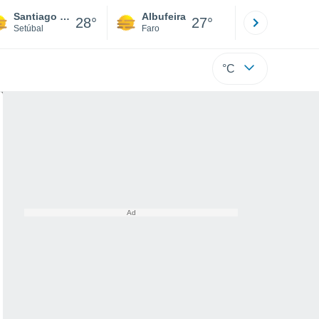
Santiago do Cacém
Albufeira
Lisboa
28°
27°
Setúbal
Faro
Lisboa
°C