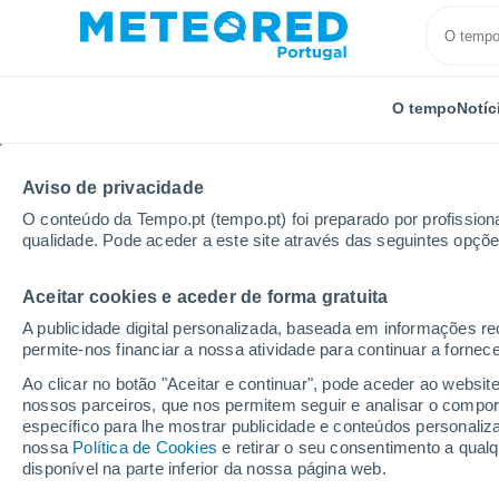
O tempo
Notíc
Aviso de privacidade
O conteúdo da Tempo.pt (tempo.pt) foi preparado por profissiona
qualidade. Pode aceder a este site através das seguintes opçõe
Aceitar cookies e aceder de forma gratuita
Início
Distrito de Setúbal
Santiago do Cacém
A publicidade digital personalizada, baseada em informações r
permite-nos financiar a nossa atividade para continuar a fornec
Tempo em Santiago d
Ao clicar no botão "Aceitar e continuar", pode aceder ao websit
nossos parceiros, que nos permitem seguir e analisar o compo
16:10
Sábado
específico para lhe mostrar publicidade e conteúdos persona
nossa
Política de Cookies
e retirar o seu consentimento a qua
disponível na parte inferior da nossa página web.
Névoa de poeira