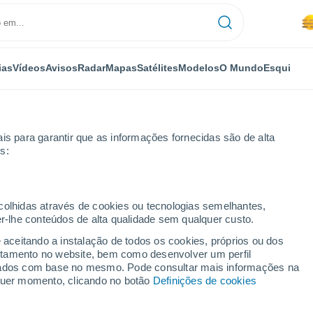
ias
Vídeos
Avisos
Radar
Mapas
Satélites
Modelos
O Mundo
Esqui
is para garantir que as informações fornecidas são de alta
s:
ecolhidas através de cookies ou tecnologias semelhantes,
er-lhe conteúdos de alta qualidade sem qualquer custo.
o Cacém
e aceitando a instalação de todos os cookies, próprios ou dos
rtamento no website, bem como desenvolver um perfil
...
lizados com base no mesmo. Pode consultar mais informações na
lquer momento, clicando no botão
Definições de cookies
Por horas
Névoa de poeira nas próximas
horas