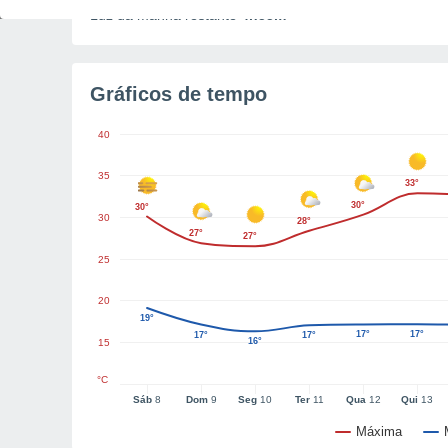
Luz da manhã restante
4h55m
Gráficos de tempo
40
35
33°
30°
30°
30
28°
27°
27°
25
20
19°
17°
17°
17°
17°
16°
15
°C
Sáb
8
Dom
9
Seg
10
Ter
11
Qua
12
Qui
13
Máxima