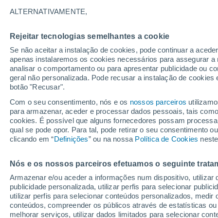
28°
ALTERNATIVAMENTE,
Rejeitar tecnologias semelhantes a cookie
Noroeste
Se não aceitar a instalação de cookies, pode continuar a acede
Sensação de 28°
16
-
41 km
apenas instalaremos os cookies necessários para assegurar a 
analisar o comportamento ou para apresentar publicidade ou co
geral não personalizada. Pode recusar a instalação de cookies 
botão "Recusar".
Última hora
40 ºC à vista em Portugal na próxima semana
Com o seu consentimento, nós e os
nossos parceiros
utilizamo
calor intensifica a partir de quarta, 12 de ago
para armazenar, aceder e processar dados pessoais, tais como a
cookies. É possível que alguns fornecedores possam processa
O Tempo 1 - 7 Dias
Atualidade
Mapas de chuva
R
qual se pode opor. Para tal, pode retirar o seu consentimento 
clicando em “
Definições
” ou na nossa
Política de Cookies
neste
Nós e os nossos parceiros efetuamos o seguinte trata
Amanhã
Segunda
Hoje
Armazenar e/ou aceder a informações num dispositivo, utilizar da
9 Ago.
10 Ago.
8 Ago.
publicidade personalizada, utilizar perfis para selecionar public
utilizar perfis para selecionar conteúdos personalizados, med
conteúdos, compreender os públicos através de estatísticas ou
melhorar serviços, utilizar dados limitados para selecionar cont