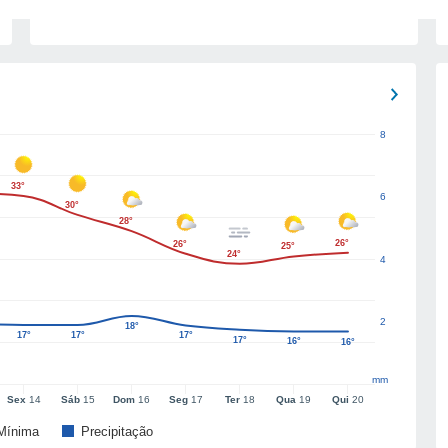
8
33°
6
30°
28°
26°
26°
25°
24°
4
2
18°
17°
17°
17°
17°
16°
16°
mm
Sex
14
Sáb
15
Dom
16
Seg
17
Ter
18
Qua
19
Qui
20
Mínima
Precipitação