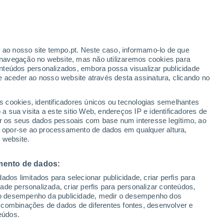
r ao nosso site tempo.pt. Neste caso, informamo-lo de que
/h
navegação no website, mas não utilizaremos cookies para
nteúdos personalizados, embora possa visualizar publicidade
e aceder ao nosso website através desta assinatura, clicando no
:
s cookies, identificadores únicos ou tecnologias semelhantes
sto
 sua visita a este sitio Web, endereços IP e identificadores de
r os seus dados pessoais com base num interesse legítimo, ao
adar de Chuva
Satélites
Modelos
ou opor-se ao processamento de dados em qualquer altura,
 website.
mento de dados:
Terça
Quarta
Quinta
Sexta
dos limitados para selecionar publicidade, criar perfis para
11 Ago.
12 Ago.
13 Ago.
14 Ago.
idade personalizada, criar perfis para personalizar conteúdos,
ir o desempenho da publicidade, medir o desempenho dos
 combinações de dados de diferentes fontes, desenvolver e
eúdos.