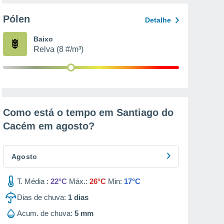
Pólen
Detalhe
Baixo
Relva (8 #/m³)
Como está o tempo em Santiago do
Cacém em
agosto
?
Agosto
T. Média :
22°C
Máx.:
26°C
Min:
17°C
Dias de chuva:
1
dias
Acum. de chuva:
5 mm