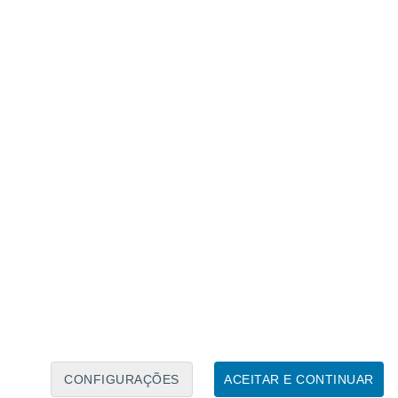
Calendário Lunar
Seg
Ter
Qua
Qui
Sex
Sáb
Domo
8
9
10
11
12
13
14
15
16
17
18
19
20
21
CONFIGURAÇÕES
ACEITAR E CONTINUAR