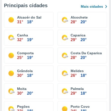
Principais cidades
Mais cidades
Alcacér do Sal
Alcochete
31°
18°
28°
20°
Canha
Caparica
32°
19°
29°
20°
Comporta
Costa Da Caparica
25°
19°
28°
20°
Grândola
Melides
30°
18°
26°
18°
Moita
Palmela
30°
20°
29°
18°
Pegões
Porto Covo