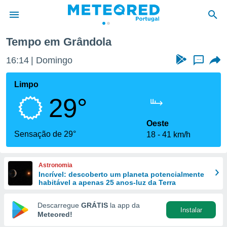
Tempo em Grândola
de
16:14
Domingo
...
 da
empo.pt) foi
Limpo
or
29°
is para
e as
 fornecidas
Oeste
 qualidade.
Sensação de 29°
18
41 km/h
r a este
s das
opções:
Astronomia
Incrível: descoberto um planeta potencialmente
ookies e
habitável a apenas 25 anos-luz da Terra
 forma
Descarregue
GRÁTIS
la app da
Instalar
e digital
Meteored!
da,