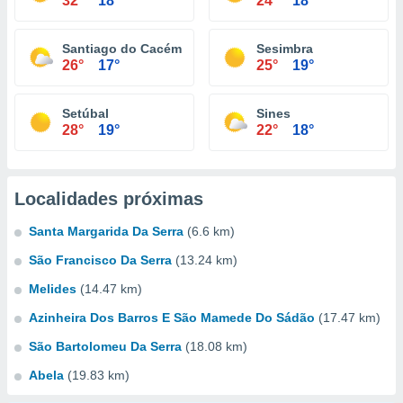
32°
18°
24°
18°
Santiago do Cacém
Sesimbra
26°
17°
25°
19°
Setúbal
Sines
28°
19°
22°
18°
Localidades próximas
Santa Margarida Da Serra
(6.6 km)
São Francisco Da Serra
(13.24 km)
Melides
(14.47 km)
Azinheira Dos Barros E São Mamede Do Sádão
(17.47 km)
São Bartolomeu Da Serra
(18.08 km)
Abela
(19.83 km)