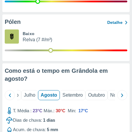
conteúdos.
ção
Pólen
Detalhe
ão através
de
Baixo
,
Relva (7 #/m³)
 e
dos,
publicidade
s, estudos
Como está o tempo em Grândola em
a e
mento de
agosto
?
ossos 1199
o
Junho
Julho
Agosto
Setembro
Outubro
Novembro
eiros
T. Média :
23°C
Máx.:
30°C
Min:
17°C
Dias de chuva:
1
dias
Acum. de chuva:
5 mm