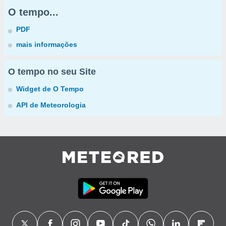
O tempo...
PDF
mais informações
O tempo no seu Site
Widget de O Tempo
API de Meteorologia