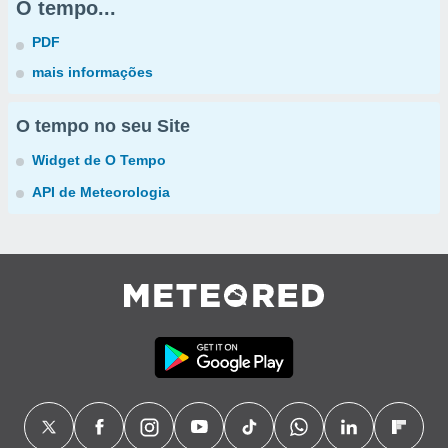
O tempo...
PDF
mais informações
O tempo no seu Site
Widget de O Tempo
API de Meteorologia