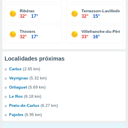
Ribérac
Terrasson-Lavilledieu
32°
17°
32°
15°
Thiviers
Villefranche-du-Périgor
32°
17°
33°
16°
Localidades próximas
Carlux
(2.65 km)
Veyrignac
(5.32 km)
Orliaguet
(5.69 km)
Le Roc
(6.18 km)
Prats-de-Carlux
(6.27 km)
Fajoles
(6.95 km)