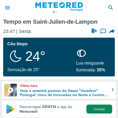
de-Lampon
Tempo em Saint-Julien-de-Lampon
de
23:47
Sexta
...
 da
empo.pt) foi
Céu limpo
or
24°
is para
e as
 fornecidas
Lua minguante
 qualidade.
Sensação de 25°
Iluminada:
35%
r a este
s das
opções:
Última hora
Hoje e amanhã poeiras do Saara “invadem”
ookies e
Portugal: risco de trovoadas no Norte e Centro
 forma
aumenta
Descarregue
GRÁTIS
a app da
Instalar
e digital
Meteored!
da,