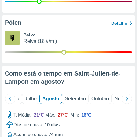
conteúdos.
ção
Pólen
Detalhe
ão através
de
Baixo
,
Relva (18 #/m³)
 e
dos,
publicidade
s, estudos
Como está o tempo em Saint-Julien-de-
a e
mento de
Lampon em
agosto
?
ossos 1199
o
Junho
Julho
Agosto
Setembro
Outubro
Novembro
eiros
T. Média :
21°C
Máx.:
27°C
Min:
16°C
Dias de chuva:
10
dias
Acum. de chuva:
74 mm