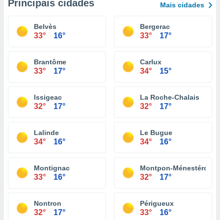
Principais cidades
Mais cidades
Belvès
Bergerac
33°
16°
33°
17°
Brantôme
Carlux
33°
17°
34°
15°
Issigeac
La Roche-Chalais
32°
17°
32°
17°
Lalinde
Le Bugue
34°
16°
34°
16°
Montignac
Montpon-Ménestérol
33°
16°
32°
17°
Nontron
Périgueux
32°
17°
33°
16°