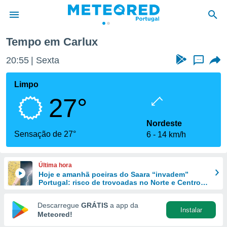
Tempo em Carlux
de
20:55
Sexta
...
 da
empo.pt) foi
Limpo
or
27°
is para
e as
 fornecidas
Nordeste
 qualidade.
Sensação de 27°
6
14 km/h
r a este
s das
opções:
Última hora
Hoje e amanhã poeiras do Saara “invadem”
ookies e
Portugal: risco de trovoadas no Norte e Centro
 forma
aumenta
Descarregue
GRÁTIS
a app da
Instalar
e digital
Meteored!
da,