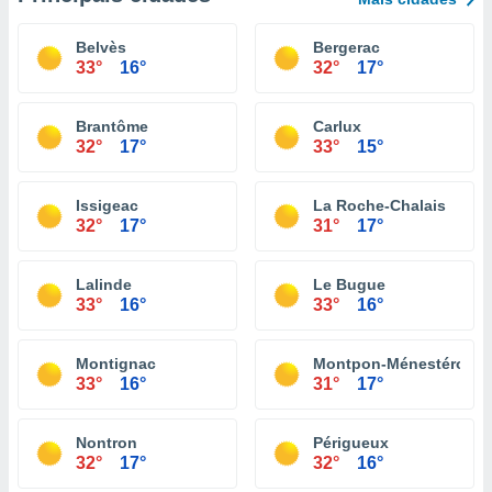
Belvès
Bergerac
33°
16°
32°
17°
Brantôme
Carlux
32°
17°
33°
15°
Issigeac
La Roche-Chalais
32°
17°
31°
17°
Lalinde
Le Bugue
33°
16°
33°
16°
Montignac
Montpon-Ménestérol
33°
16°
31°
17°
Nontron
Périgueux
32°
17°
32°
16°