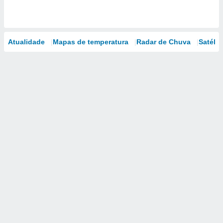
Atualidade
Mapas de temperatura
Radar de Chuva
Satélit