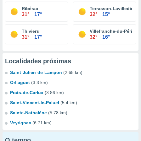
Ribérac
Terrasson-Lavilledieu
31°
17°
32°
15°
Thiviers
Villefranche-du-Périgor
31°
17°
32°
16°
Localidades próximas
Saint-Julien-de-Lampon
(2.65 km)
Orliaguet
(3.3 km)
Prats-de-Carlux
(3.86 km)
Saint-Vincent-le-Paluel
(5.4 km)
Sainte-Nathalène
(5.78 km)
Veyrignac
(6.71 km)
O tempo...