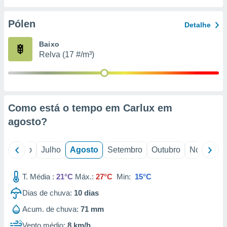
conteúdos.
Pólen
Detalhe
ção
Baixo
ão através
Relva (17 #/m³)
de
,
 e
dos,
publicidade
Como está o tempo em Carlux em
s, estudos
agosto
?
a e
mento de
o
Junho
Julho
Agosto
Setembro
Outubro
Novembro
ossos 1199
eiros
T. Média :
21°C
Máx.:
27°C
Min:
15°C
Dias de chuva:
10
dias
Acum. de chuva:
71 mm
Vento médio:
8 km/h