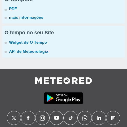
PDF
mais informações
O tempo no seu Site
Widget de O Tempo
API de Meteorologia