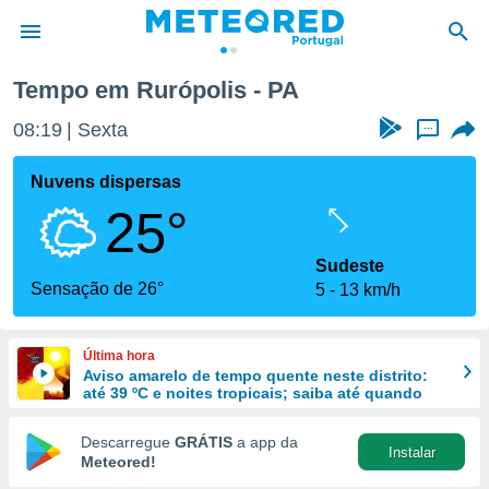
Tempo em Rurópolis - PA
de
08:19
Sexta
...
 da
empo.pt) foi
Nuvens dispersas
or
25°
is para
e as
 fornecidas
Sudeste
 qualidade.
Sensação de 26°
5
13 km/h
r a este
s das
opções:
Última hora
Aviso amarelo de tempo quente neste distrito:
ookies e
até 39 ºC e noites tropicais; saiba até quando
 forma
Descarregue
GRÁTIS
a app da
Instalar
e digital
Meteored!
da,