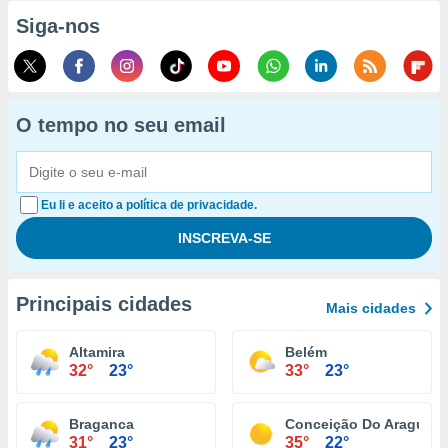
Siga-nos
O tempo no seu email
Eu li e aceito a política de privacidade.
Principais cidades
Mais cidades
Altamira
Belém
32°
23°
33°
23°
Braganca
Conceição Do Araguaia
31°
23°
35°
22°