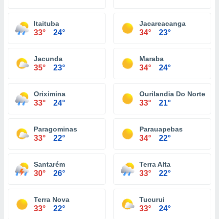
Itaituba
Jacareacanga
33°
24°
34°
23°
Jacunda
Maraba
35°
23°
34°
24°
Oriximina
Ourilandia Do Norte
33°
24°
33°
21°
Paragominas
Parauapebas
33°
22°
34°
22°
Santarém
Terra Alta
30°
26°
33°
22°
Terra Nova
Tucurui
33°
22°
33°
24°