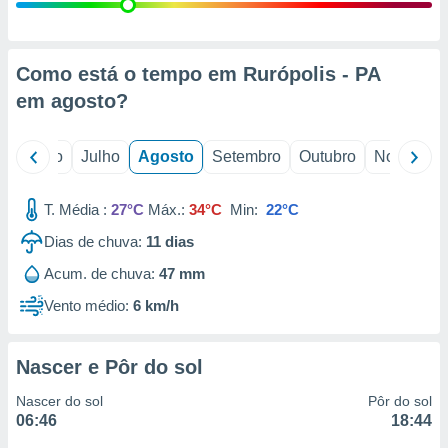
conteúdos.
ção
Como está o tempo em Rurópolis - PA
ão através
em
agosto
?
de
,
 e
o
Junho
Julho
Agosto
Setembro
Outubro
Novembro
dos,
publicidade
T. Média :
27°C
Máx.:
34°C
Min:
22°C
s, estudos
Dias de chuva:
11
dias
a e
mento de
Acum. de chuva:
47 mm
Vento médio:
6 km/h
ossos 1199
eiros
Nascer e Pôr do sol
Nascer do sol
Pôr do sol
06:46
18:44