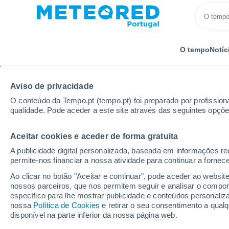
O tempo
Notíc
Aviso de privacidade
O conteúdo da Tempo.pt (tempo.pt) foi preparado por profissiona
qualidade. Pode aceder a este site através das seguintes opçõe
Aceitar cookies e aceder de forma gratuita
Início
Brasil
Estado do Pará
Brasilia Legal
A publicidade digital personalizada, baseada em informações r
permite-nos financiar a nossa atividade para continuar a fornec
Tempo em Brasilia Lega
Ao clicar no botão "Aceitar e continuar", pode aceder ao websit
nossos parceiros, que nos permitem seguir e analisar o compo
04:47
Sábado
específico para lhe mostrar publicidade e conteúdos persona
nossa
Política de Cookies
e retirar o seu consentimento a qua
disponível na parte inferior da nossa página web.
Céu limpo