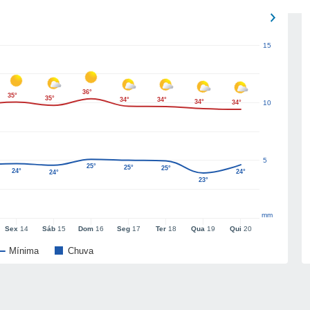
15
36°
35°
35°
34°
34°
34°
34°
10
5
25°
25°
25°
24°
24°
24°
23°
mm
Sex
14
Sáb
15
Dom
16
Seg
17
Ter
18
Qua
19
Qui
20
Mínima
Chuva