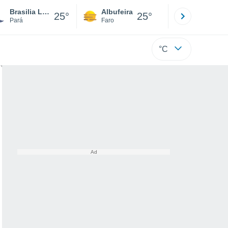
Brasilia Legal
Albufeira
Lisboa
25°
25°
Pará
Faro
Lisboa
°C