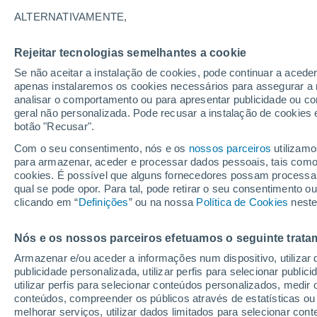
25°
ALTERNATIVAMENTE,
Rejeitar tecnologias semelhantes a cookie
Lua mingu
Se não aceitar a instalação de cookies, pode continuar a acede
Iluminada
Sensação de 25°
apenas instalaremos os cookies necessários para assegurar a 
analisar o comportamento ou para apresentar publicidade ou co
geral não personalizada. Pode recusar a instalação de cookies 
botão "Recusar".
Última hora
Hoje e amanhã poeiras do Saara “invadem”
Com o seu consentimento, nós e os
nossos parceiros
utilizamo
Portugal: risco de trovoadas no Norte e Centr
para armazenar, aceder e processar dados pessoais, tais como a
aumenta
cookies. É possível que alguns fornecedores possam processa
O Tempo 1 - 7 Dias
Atualidade
Mapas de temperat
qual se pode opor. Para tal, pode retirar o seu consentimento 
clicando em “
Definições
” ou na nossa
Política de Cookies
neste
Nós e os nossos parceiros efetuamos o seguinte trata
Amanhã
Segunda
Hoje
Armazenar e/ou aceder a informações num dispositivo, utilizar da
9 Ago.
10 Ago.
8 Ago.
publicidade personalizada, utilizar perfis para selecionar public
utilizar perfis para selecionar conteúdos personalizados, med
conteúdos, compreender os públicos através de estatísticas ou
melhorar serviços, utilizar dados limitados para selecionar cont
30%
30%
30%