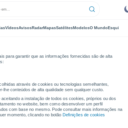
ias
Vídeos
Avisos
Radar
Mapas
Satélites
Modelos
O Mundo
Esqui
is para garantir que as informações fornecidas são de alta
s:
ecolhidas através de cookies ou tecnologias semelhantes,
er-lhe conteúdos de alta qualidade sem qualquer custo.
l - PA
e aceitando a instalação de todos os cookies, próprios ou dos
rtamento no website, bem como desenvolver um perfil
...
lizados com base no mesmo. Pode consultar mais informações na
lquer momento, clicando no botão
Definições de cookies
Por horas
Calor húmido sufocante nas
próximas horas