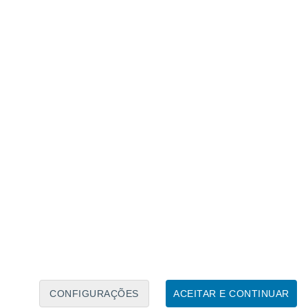
Calendário Lunar
Seg
Ter
Qua
Qui
Sex
Sáb
Domo
8
9
10
11
12
13
14
15
16
17
18
19
20
21
CONFIGURAÇÕES
ACEITAR E CONTINUAR