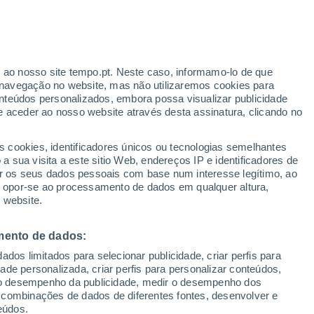
ante
r ao nosso site tempo.pt. Neste caso, informamo-lo de que
:
22%
navegação no website, mas não utilizaremos cookies para
nteúdos personalizados, embora possa visualizar publicidade
e aceder ao nosso website através desta assinatura, clicando no
s cookies, identificadores únicos ou tecnologias semelhantes
o
 sua visita a este sitio Web, endereços IP e identificadores de
r os seus dados pessoais com base num interesse legítimo, ao
ura
Radar de Chuva
Satélites
Modelos
ou opor-se ao processamento de dados em qualquer altura,
 website.
mento de dados:
Terça
Quarta
Quinta
Sexta
dos limitados para selecionar publicidade, criar perfis para
11 Ago.
12 Ago.
13 Ago.
14 Ago.
idade personalizada, criar perfis para personalizar conteúdos,
ir o desempenho da publicidade, medir o desempenho dos
 combinações de dados de diferentes fontes, desenvolver e
eúdos.
80%
80%