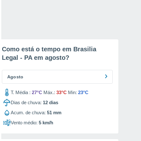
Como está o tempo em Brasilia
Legal - PA em
agosto
?
Agosto
T. Média :
27°C
Máx.:
33°C
Min:
23°C
Dias de chuva:
12
dias
Acum. de chuva:
51 mm
Vento médio:
5 km/h