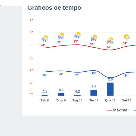
Gráficos de tempo
45
40
35°
35°
34°
34°
35
34°
33°
30
25
25°
25°
24°
24°
24°
2.6
20
1.2
0.5
0.2
0.1
°C
Sáb
8
Dom
9
Seg
10
Ter
11
Qua
12
Qui
13
Máxima