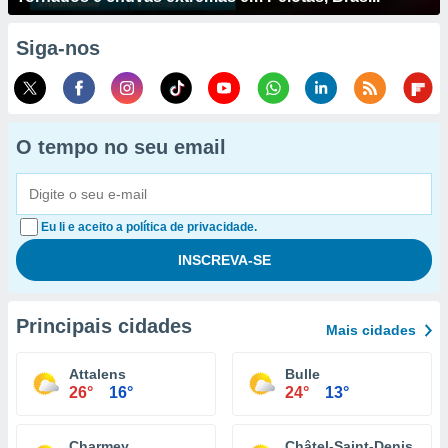
Siga-nos
O tempo no seu email
Eu li e aceito a política de privacidade.
Principais cidades
Mais cidades
Attalens
Bulle
26°
16°
24°
13°
Charmey
Châtel-Saint-Denis