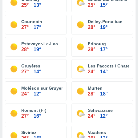
25°
13°
25°
15°
Courtepin
Delley-Portalban
27°
17°
28°
19°
Estavayer-Le-Lac
Fribourg
28°
19°
28°
17°
Gruyères
Les Paccots / Chatel St
27°
14°
24°
14°
Moléson sur Gruyeres
Murten
24°
12°
28°
18°
Romont (Fr)
Schwarzsee
27°
16°
24°
12°
Siviriez
Vuadens