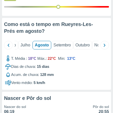
conteúdos.
ção
ão através
Como está o tempo em Rueyres-Les-
de
Prés em
agosto
?
,
 e
o
Junho
Julho
Agosto
Setembro
Outubro
Novembro
dos,
publicidade
s, estudos
T. Média :
18°C
Máx.:
22°C
Min:
13°C
a e
mento de
Dias de chuva:
15
dias
Acum. de chuva:
128 mm
ossos 1199
Vento médio:
5 km/h
eiros
Nascer e Pôr do sol
Nascer do sol
Pôr do sol
06:19
20:55