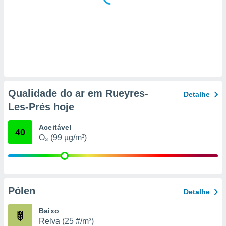
 para
a, utilizar
selecionar
a, criar
personalizar
tilizar
selecionar
Qualidade do ar em Rueyres-
Detalhe
dos, medir
Les-Prés hoje
nho da
, medir o
Aceitável
o dos
40
O₃ (99 µg/m³)
r os
ravés de
s ou
s de dados
es fontes,
Pólen
Detalhe
 e melhorar
ilizar dados
Baixo
ara
Relva (25 #/m³)