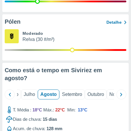
conteúdos.
ção
Pólen
Detalhe
ão através
de
Moderado
,
Relva (30 #/m³)
 e
dos,
publicidade
s, estudos
Como está o tempo em Siviriez em
a e
mento de
agosto
?
ossos 1199
o
Junho
Julho
Agosto
Setembro
Outubro
Novembro
eiros
T. Média :
18°C
Máx.:
22°C
Min:
13°C
Dias de chuva:
15
dias
Acum. de chuva:
128 mm