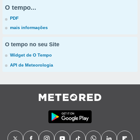
O tempo...
PDF
mais informações
O tempo no seu Site
Widget de O Tempo
API de Meteorologia