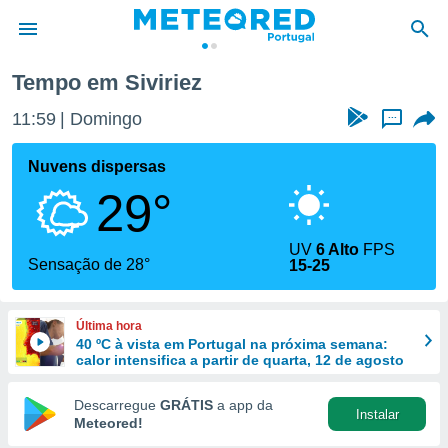
Tempo em Siviriez
de
11:59
Domingo
...
 da
empo.pt) foi
Nuvens dispersas
or
29°
is para
e as
 fornecidas
UV
6 Alto
FPS
 qualidade.
Sensação de 28°
15-25
r a este
s das
opções:
Última hora
40 ºC à vista em Portugal na próxima semana:
ookies e
calor intensifica a partir de quarta, 12 de agosto
 forma
Descarregue
GRÁTIS
a app da
Instalar
e digital
Meteored!
da,