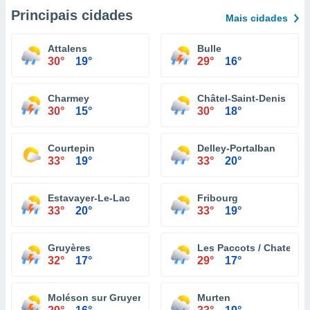
Principais cidades
Mais cidades
Attalens
Bulle
30°
19°
29°
16°
Charmey
Châtel-Saint-Denis
30°
15°
30°
18°
Courtepin
Delley-Portalban
33°
19°
33°
20°
Estavayer-Le-Lac
Fribourg
33°
20°
33°
19°
Gruyères
Les Paccots / Chatel St
32°
17°
29°
17°
Moléson sur Gruyeres
Murten