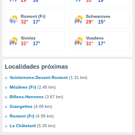
29°
16°
33°
19°
Romont (Fr)
Schwarzsee
32°
17°
29°
15°
Siviriez
Vuadens
31°
17°
31°
17°
Localidades próximas
Vuisternens-Devant-Romont
(1.31 km)
Mézières (Fr)
(2.45 km)
Billens-Hennens
(3.67 km)
Grangettes
(4.09 km)
Romont (Fr)
(4.99 km)
Le Châtelard
(5.35 km)