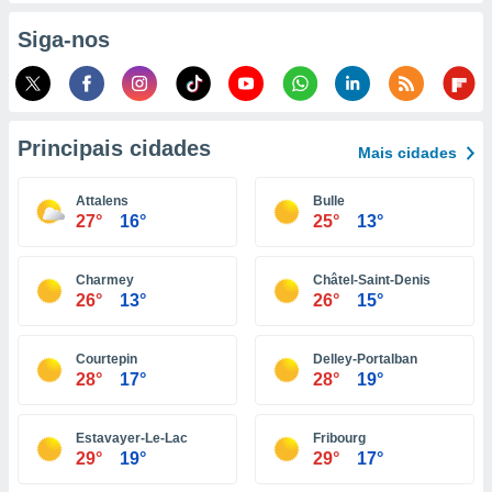
o qual se
Siga-nos
ara tal,
 o seu
to ou opor-
essamento
m qualquer
ando em “
Principais cidades
Mais cidades
 ou na
Attalens
Bulle
 Cookies
27°
16°
25°
13°
te.
 nossos
Charmey
Châtel-Saint-Denis
26°
13°
26°
15°
s o
o de
Courtepin
Delley-Portalban
28°
17°
28°
19°
e/ou aceder
ões num
Estavayer-Le-Lac
Fribourg
utilizar
29°
19°
29°
17°
ados para
publicidade,