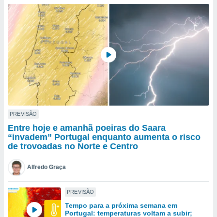
para lhe
licidade e
ados com
esmo. Pode
ais
s na nossa
 Cookies
e
u
nto a
omento,
 botão
de cookies
PREVISÃO
na parte
Entre hoje e amanhã poeiras do Saara
nossa
“invadem” Portugal enquanto aumenta o risco
.
de trovoadas no Norte e Centro
IVAMENTE,
Alfredo Graça
as
PREVISÃO
tes a
Tempo para a próxima semana em
Portugal: temperaturas voltam a subir;