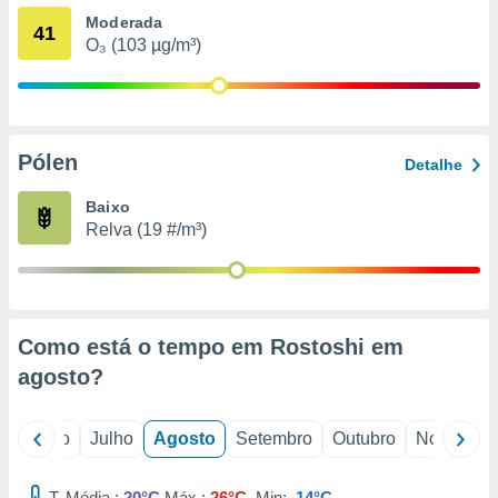
conteúdos.
Moderada
41
O₃ (103 µg/m³)
ção
ão através
de
,
Pólen
 e
Detalhe
dos,
Baixo
publicidade
Relva (19 #/m³)
s, estudos
a e
mento de
Como está o tempo em Rostoshi em
ossos 1199
eiros
agosto
?
o
Junho
Julho
Agosto
Setembro
Outubro
Novembro
T. Média :
20°C
Máx.:
26°C
Min:
14°C