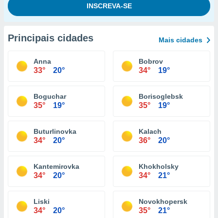
Principais cidades
Mais cidades
Anna
Bobrov
33°
20°
34°
19°
Boguchar
Borisoglebsk
35°
19°
35°
19°
Buturlinovka
Kalach
34°
20°
36°
20°
Kantemirovka
Khokholsky
34°
20°
34°
21°
Liski
Novokhopersk
34°
20°
35°
21°