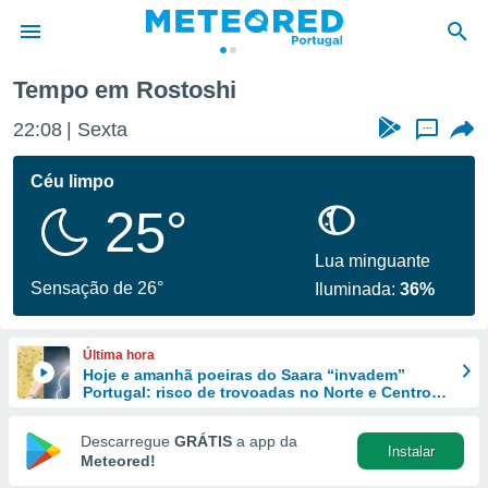
Tempo em Rostoshi
de
22:08
Sexta
...
 da
empo.pt) foi
Céu limpo
or
25°
is para
e as
 fornecidas
Lua minguante
 qualidade.
Sensação de 26°
Iluminada:
36%
r a este
s das
opções:
Última hora
Hoje e amanhã poeiras do Saara “invadem”
ookies e
Portugal: risco de trovoadas no Norte e Centro
 forma
aumenta
Descarregue
GRÁTIS
a app da
Instalar
e digital
Meteored!
da,