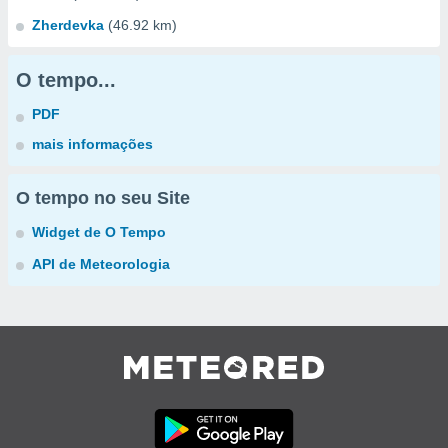
Zherdevka
(46.92 km)
O tempo...
PDF
mais informações
O tempo no seu Site
Widget de O Tempo
API de Meteorologia