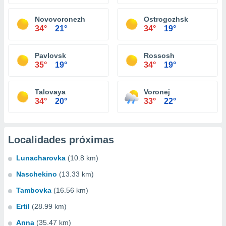
Novovoronezh
Ostrogozhsk
34°
21°
34°
19°
Pavlovsk
Rossosh
35°
19°
34°
19°
Talovaya
Voronej
34°
20°
33°
22°
Localidades próximas
Lunacharovka
(10.8 km)
Naschekino
(13.33 km)
Tambovka
(16.56 km)
Ertil
(28.99 km)
Anna
(35.47 km)