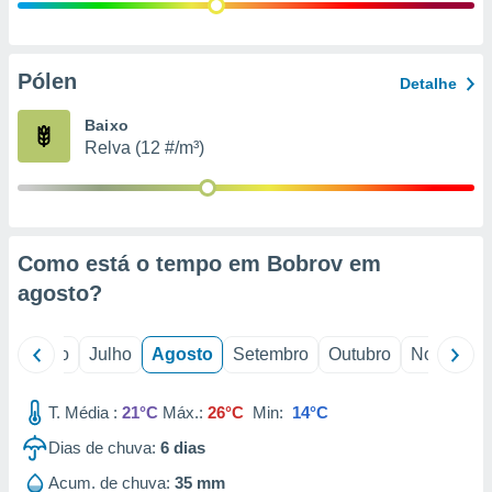
conteúdos.
ção
Pólen
Detalhe
ão através
de
Baixo
,
Relva (12 #/m³)
 e
dos,
publicidade
s, estudos
Como está o tempo em Bobrov em
a e
mento de
agosto
?
ossos 1199
o
Junho
Julho
Agosto
Setembro
Outubro
Novembro
eiros
T. Média :
21°C
Máx.:
26°C
Min:
14°C
Dias de chuva:
6
dias
Acum. de chuva:
35 mm