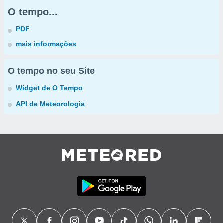
O tempo...
PDF
mais informações
O tempo no seu Site
Widget de O Tempo
API de Meteorologia