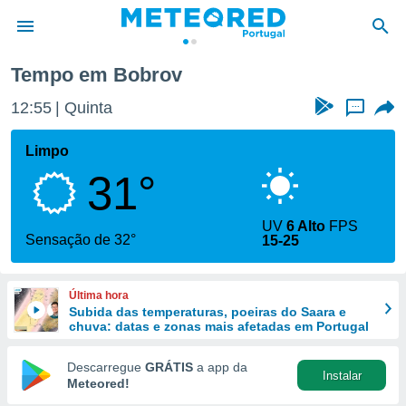
Tempo em Bobrov
de
12:55
Quinta
...
 da
empo.pt) foi
Limpo
or
31°
is para
e as
 fornecidas
UV
6 Alto
FPS
 qualidade.
Sensação de 32°
15-25
r a este
s das
opções:
Última hora
Subida das temperaturas, poeiras do Saara e
ookies e
chuva: datas e zonas mais afetadas em Portugal
 forma
Descarregue
GRÁTIS
a app da
Instalar
e digital
Meteored!
da,