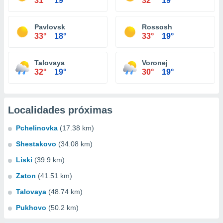
31°
19°
32°
19°
Pavlovsk
Rossosh
33°
18°
33°
19°
Talovaya
Voronej
32°
19°
30°
19°
Localidades próximas
Pchelinovka
(17.38 km)
Shestakovo
(34.08 km)
Liski
(39.9 km)
Zaton
(41.51 km)
Talovaya
(48.74 km)
Pukhovo
(50.2 km)