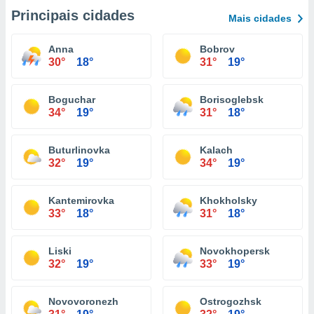
Principais cidades
Mais cidades
Anna
Bobrov
30°
18°
31°
19°
Boguchar
Borisoglebsk
34°
19°
31°
18°
Buturlinovka
Kalach
32°
19°
34°
19°
Kantemirovka
Khokholsky
33°
18°
31°
18°
Liski
Novokhopersk
32°
19°
33°
19°
Novovoronezh
Ostrogozhsk