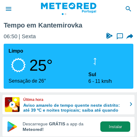
Tempo em Kantemirovka
de
06:50
Sexta
...
 da
empo.pt) foi
Limpo
or
25°
is para
e as
 fornecidas
Sul
 qualidade.
Sensação de 26°
6
11 km/h
r a este
s das
opções:
Última hora
Aviso amarelo de tempo quente neste distrito:
ookies e
até 39 ºC e noites tropicais; saiba até quando
 forma
Descarregue
GRÁTIS
a app da
Instalar
e digital
Meteored!
da,