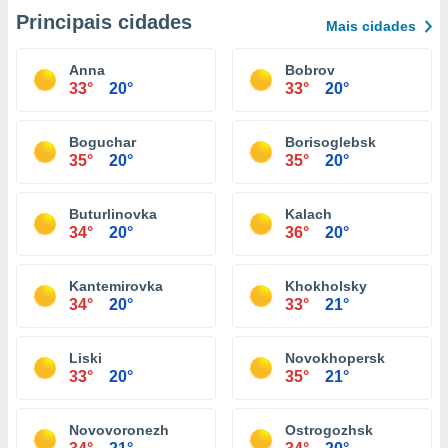
Principais cidades
Mais cidades
Anna
Bobrov
33°
20°
33°
20°
Boguchar
Borisoglebsk
35°
20°
35°
20°
Buturlinovka
Kalach
34°
20°
36°
20°
Kantemirovka
Khokholsky
34°
20°
33°
21°
Liski
Novokhopersk
33°
20°
35°
21°
Novovoronezh
Ostrogozhsk