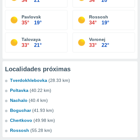
34°
21°
34°
20°
Pavlovsk
Rossosh
35°
19°
34°
19°
Talovaya
Voronej
33°
21°
33°
22°
Localidades próximas
Tverdokhlebovka
(28.33 km)
Poltavka
(40.22 km)
Nachalo
(40.4 km)
Boguchar
(41.93 km)
Chertkovo
(49.98 km)
Rossosh
(55.28 km)