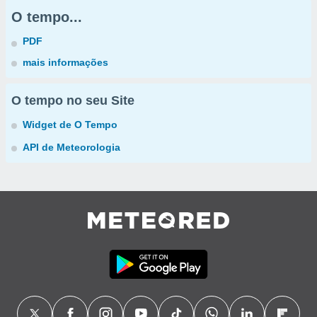
O tempo...
PDF
mais informações
O tempo no seu Site
Widget de O Tempo
API de Meteorologia