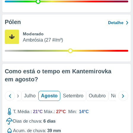
conteúdos.
ção
Pólen
Detalhe
ão através
de
Moderado
,
Ambrósia (27 #/m³)
 e
dos,
publicidade
s, estudos
Como está o tempo em Kantemirovka
a e
mento de
em
agosto
?
ossos 1199
o
Junho
Julho
Agosto
Setembro
Outubro
Novembro
eiros
T. Média :
21°C
Máx.:
27°C
Min:
14°C
Dias de chuva:
6
dias
Acum. de chuva:
39 mm