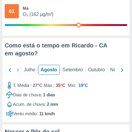
conteúdos.
Má
61
O₃ (162 µg/m³)
ção
ão através
de
,
 e
Como está o tempo em Ricardo - CA
em
agosto
?
dos,
publicidade
s, estudos
o
Junho
Julho
Agosto
Setembro
Outubro
Novembro
a e
mento de
T. Média :
27°C
Máx.:
35°C
Min:
19°C
ossos 1199
Dias de chuva:
1
dias
eiros
Acum. de chuva:
2 mm
Vento médio:
11 km/h
Nascer e Pôr do sol