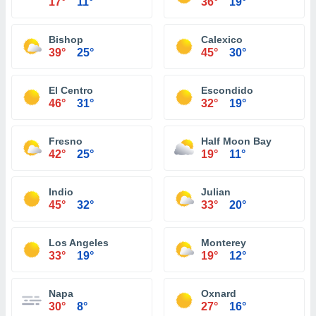
17°
11°
36°
19°
Bishop
Calexico
39°
25°
45°
30°
El Centro
Escondido
46°
31°
32°
19°
Fresno
Half Moon Bay
42°
25°
19°
11°
Indio
Julian
45°
32°
33°
20°
Los Angeles
Monterey
33°
19°
19°
12°
Napa
Oxnard
30°
8°
27°
16°