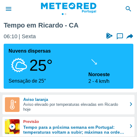
Tempo em Ricardo - CA
de
06:10
Sexta
...
 da
empo.pt) foi
Nuvens dispersas
or
25°
is para
e as
 fornecidas
Noroeste
 qualidade.
Sensação de 25°
2
4 km/h
r a este
s das
opções:
Aviso laranja
Aviso elevado por temperaturas elevadas em Ricardo
ookies e
hoje
 forma
Previsão
e digital
Tempo para a próxima semana em Portugal:
temperaturas voltam a subir; máximas na ordem
da,