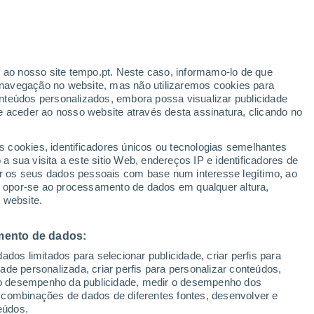
Aviso amarelo
Aviso moderado por vento em Punta
de Balasto hoje
r ao nosso site tempo.pt. Neste caso, informamo-lo de que
h
navegação no website, mas não utilizaremos cookies para
nteúdos personalizados, embora possa visualizar publicidade
e aceder ao nosso website através desta assinatura, clicando no
s cookies, identificadores únicos ou tecnologias semelhantes
o
 sua visita a este sitio Web, endereços IP e identificadores de
r os seus dados pessoais com base num interesse legítimo, ao
ura
Radar de Chuva
Satélites
Modelos
ou opor-se ao processamento de dados em qualquer altura,
 website.
mento de dados:
egunda
Terça
Quarta
Quinta
dos limitados para selecionar publicidade, criar perfis para
10 Ago.
11 Ago.
12 Ago.
13 Ago.
idade personalizada, criar perfis para personalizar conteúdos,
ir o desempenho da publicidade, medir o desempenho dos
 combinações de dados de diferentes fontes, desenvolver e
eúdos.