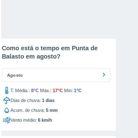
Como está o tempo em Punta de
Balasto em
agosto
?
Agosto
T. Média :
8°C
Máx.:
17°C
Min:
1°C
Dias de chuva:
1
dias
Acum. de chuva:
5 mm
Vento médio:
6 km/h