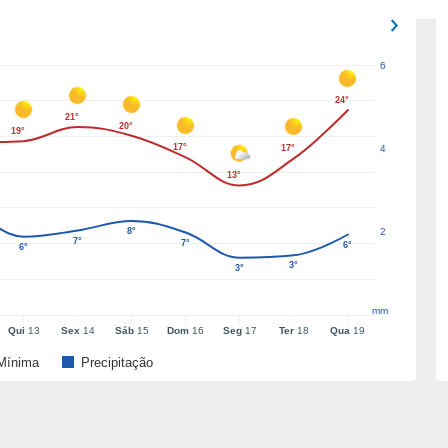
6
24°
21°
20°
19°
17°
17°
4
13°
8°
2
7°
7°
6°
6°
3°
3°
mm
Qui
13
Sex
14
Sáb
15
Dom
16
Seg
17
Ter
18
Qua
19
Mínima
Precipitação