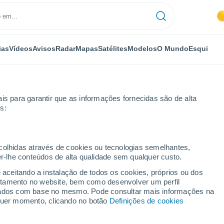
ias
Vídeos
Avisos
Radar
Mapas
Satélites
Modelos
O Mundo
Esqui
is para garantir que as informações fornecidas são de alta
s:
de Balasto
ecolhidas através de cookies ou tecnologias semelhantes,
er-lhe conteúdos de alta qualidade sem qualquer custo.
lasto
e aceitando a instalação de todos os cookies, próprios ou dos
rtamento no website, bem como desenvolver um perfil
...
lizados com base no mesmo. Pode consultar mais informações na
lquer momento, clicando no botão
Definições de cookies
Por horas
Céu limpo nas próximas horas