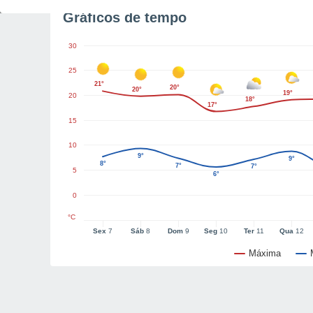
Gráficos de tempo
30
25
21°
20°
20°
19°
20
18°
17°
15
10
9°
9°
8°
7°
7°
5
6°
0
°C
Sex
7
Sáb
8
Dom
9
Seg
10
Ter
11
Qua
12
Máxima