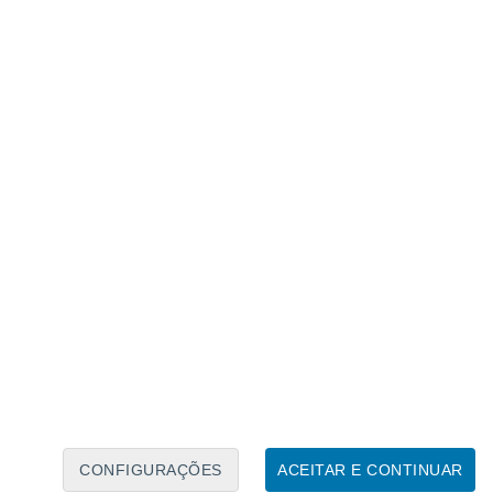
Calendário Lunar
Seg
Ter
Qua
Qui
Sex
Sáb
Domo
7
8
9
10
11
12
13
14
15
16
17
18
19
20
CONFIGURAÇÕES
ACEITAR E CONTINUAR