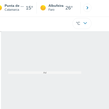
Punta de Balasto
Albufeira
Lisboa
15°
26°
Catamarca
Faro
Lisboa
°C