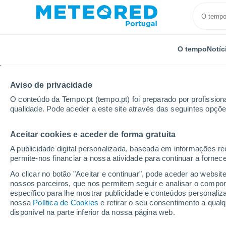
O tempo
Notíc
Aviso de privacidade
O conteúdo da Tempo.pt (tempo.pt) foi preparado por profissiona
qualidade. Pode aceder a este site através das seguintes opçõe
Aceitar cookies e aceder de forma gratuita
Início
Argentina
Província de Catamarca
Punta 
A publicidade digital personalizada, baseada em informações r
permite-nos financiar a nossa atividade para continuar a fornec
Tempo em Punta de Ba
Ao clicar no botão "Aceitar e continuar", pode aceder ao websit
nossos parceiros, que nos permitem seguir e analisar o compo
10:50
Sexta
específico para lhe mostrar publicidade e conteúdos persona
nossa
Política de Cookies
e retirar o seu consentimento a qua
disponível na parte inferior da nossa página web.
Limpo