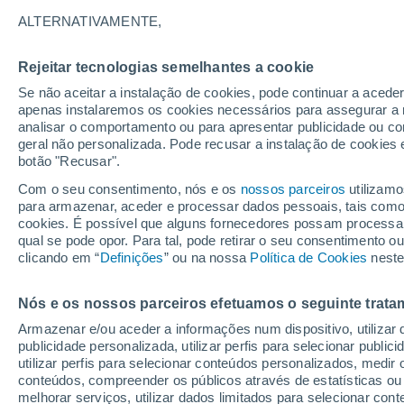
15°
ALTERNATIVAMENTE,
Rejeitar tecnologias semelhantes a cookie
Sudeste
Se não aceitar a instalação de cookies, pode continuar a acede
Sensação de 15°
4
-
25 km/
apenas instalaremos os cookies necessários para assegurar a 
analisar o comportamento ou para apresentar publicidade ou co
geral não personalizada. Pode recusar a instalação de cookies 
botão "Recusar".
Última hora
Hoje e amanhã poeiras do Saara “invadem”
Com o seu consentimento, nós e os
nossos parceiros
utilizamo
Portugal: risco de trovoadas no Norte e Centr
para armazenar, aceder e processar dados pessoais, tais como a
aumenta
cookies. É possível que alguns fornecedores possam processa
O Tempo 1 - 7 Dias
Atualidade
Mapas de temperat
qual se pode opor. Para tal, pode retirar o seu consentimento 
clicando em “
Definições
” ou na nossa
Política de Cookies
neste
Nós e os nossos parceiros efetuamos o seguinte trata
Amanhã
Domingo
S
Hoje
Armazenar e/ou aceder a informações num dispositivo, utilizar da
8 Ago.
9 Ago.
7 Ago.
publicidade personalizada, utilizar perfis para selecionar public
utilizar perfis para selecionar conteúdos personalizados, med
conteúdos, compreender os públicos através de estatísticas ou
melhorar serviços, utilizar dados limitados para selecionar cont