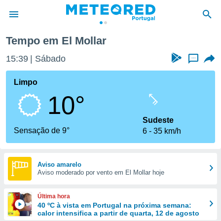
Tempo em El Mollar
de
15:39
Sábado
...
 da
empo.pt) foi
Limpo
or
10°
is para
e as
 fornecidas
Sudeste
 qualidade.
Sensação de 9°
6
35 km/h
r a este
s das
opções:
Aviso amarelo
Aviso moderado por vento em El Mollar hoje
ookies e
 forma
Última hora
e digital
40 ºC à vista em Portugal na próxima semana:
calor intensifica a partir de quarta, 12 de agosto
da,