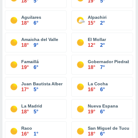
18°
5°
19°
5°
Aguilares
Alpachiri
18°
6°
15°
2°
Amaicha del Valle
El Mollar
18°
9°
12°
2°
Famaillá
Gobernador Piedrabue
19°
6°
18°
7°
Juan Bautista Alberdi
La Cocha
17°
5°
16°
6°
La Madrid
Nueva Espana
18°
5°
19°
6°
Raco
San Miguel de Tucumá
16°
1°
18°
6°