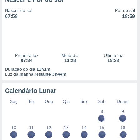
Nascer do sol
Pôr do sol
07:58
18:59
Primeira luz
Meio-dia
Última luz
07:34
13:28
19:23
Duração do dia
11h1m
Luz da manhã restante
3h44m
Calendário Lunar
Seg
Ter
Qua
Qui
Sex
Sáb
Domo
8
9
10
11
12
13
14
15
16