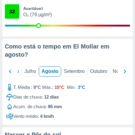
conteúdos.
Aceitável
32
O₃ (79 µg/m³)
ção
ão através
de
,
 e
Como está o tempo em El Mollar em
agosto
?
dos,
publicidade
s, estudos
o
Junho
Julho
Agosto
Setembro
Outubro
Novembro
a e
mento de
T. Média :
8°C
Máx.:
15°C
Min:
3°C
ossos 1199
Dias de chuva:
12
dias
eiros
Acum. de chuva:
95 mm
Vento médio:
4 km/h
Nascer e Pôr do sol