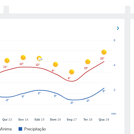
6
15°
12°
12°
4
11°
10°
9°
6°
2
3°
2°
0°
0°
-2°
-2°
-3°
mm
Qui
13
Sex
14
Sáb
15
Dom
16
Seg
17
Ter
18
Qua
19
Mínima
Precipitação