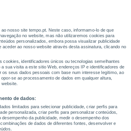
Aviso amarelo
Aviso moderado por vento em
Ovejeria hoje
r ao nosso site tempo.pt. Neste caso, informamo-lo de que
h
navegação no website, mas não utilizaremos cookies para
nteúdos personalizados, embora possa visualizar publicidade
e aceder ao nosso website através desta assinatura, clicando no
 até
s cookies, identificadores únicos ou tecnologias semelhantes
 sua visita a este sitio Web, endereços IP e identificadores de
r os seus dados pessoais com base num interesse legítimo, ao
dar de Chuva
Satélites
Modelos
ou opor-se ao processamento de dados em qualquer altura,
 website.
mento de dados:
egunda
Terça
Quarta
Quinta
dos limitados para selecionar publicidade, criar perfis para
10 Ago.
11 Ago.
12 Ago.
13 Ago.
idade personalizada, criar perfis para personalizar conteúdos,
ir o desempenho da publicidade, medir o desempenho dos
 combinações de dados de diferentes fontes, desenvolver e
eúdos.