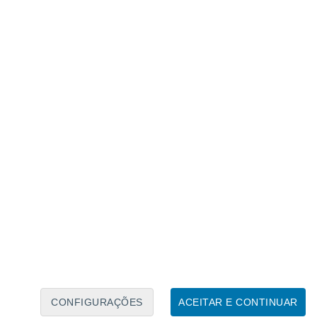
Calendário Lunar
Seg
Ter
Qua
Qui
Sex
Sáb
Domo
7
8
9
10
11
12
13
14
15
16
17
18
19
20
CONFIGURAÇÕES
ACEITAR E CONTINUAR