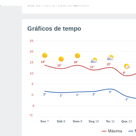
Luz da manhã restante
11h38m
Gráficos de tempo
25
20
14°
15
14°
13°
12°
11°
9°
10
5
3°
2°
2°
0
1°
1°
-1°
-5
°C
Sex
7
Sáb
8
Dom
9
Seg
10
Ter
11
Qua
12
Máxima