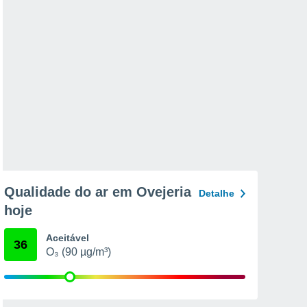
Qualidade do ar em Ovejeria
Detalhe
hoje
Aceitável
36
O₃ (90 µg/m³)