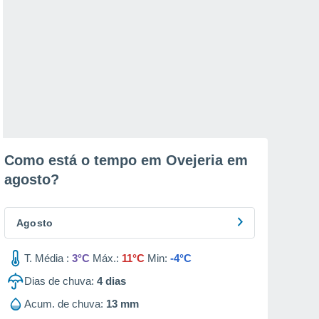
Como está o tempo em Ovejeria em
agosto
?
Agosto
T. Média :
3°C
Máx.:
11°C
Min:
-4°C
Dias de chuva:
4
dias
Acum. de chuva:
13 mm