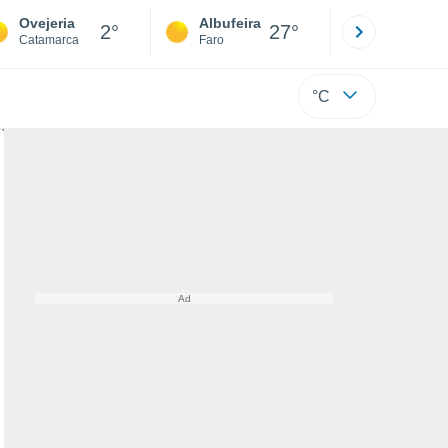
Ovejeria
Albufeira
Lisboa
2°
27°
Catamarca
Faro
Lisboa
°C