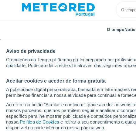
O tempo
Notíc
Aviso de privacidade
O conteúdo da Tempo.pt (tempo.pt) foi preparado por profissiona
qualidade. Pode aceder a este site através das seguintes opçõe
Aceitar cookies e aceder de forma gratuita
Início
Argentina
Província de Catamarca
Ovejer
A publicidade digital personalizada, baseada em informações r
permite-nos financiar a nossa atividade para continuar a fornec
Tempo em Ovejeria
Ao clicar no botão "Aceitar e continuar", pode aceder ao websit
nossos parceiros, que nos permitem seguir e analisar o compo
07:47
Sexta
específico para lhe mostrar publicidade e conteúdos persona
nossa
Política de Cookies
e retirar o seu consentimento a qua
disponível na parte inferior da nossa página web.
Limpo