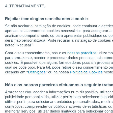
2°
ALTERNATIVAMENTE,
Rejeitar tecnologias semelhantes a cookie
Oeste
Se não aceitar a instalação de cookies, pode continuar a acede
Sensação de 0°
8
-
67 km/
apenas instalaremos os cookies necessários para assegurar a 
analisar o comportamento ou para apresentar publicidade ou co
geral não personalizada. Pode recusar a instalação de cookies 
botão "Recusar".
Última hora
Aviso amarelo de tempo quente neste distrito:
Com o seu consentimento, nós e os
nossos parceiros
utilizamo
39 ºC e noites tropicais; saiba até quando
para armazenar, aceder e processar dados pessoais, tais como a
cookies. É possível que alguns fornecedores possam processa
O Tempo 1 - 7 Dias
Atualidade
Mapas de vento
Ra
qual se pode opor. Para tal, pode retirar o seu consentimento 
clicando em “
Definições
” ou na nossa
Política de Cookies
neste
Nós e os nossos parceiros efetuamos o seguinte trata
Amanhã
Domingo
S
Hoje
Armazenar e/ou aceder a informações num dispositivo, utilizar da
8 Ago.
9 Ago.
7 Ago.
publicidade personalizada, utilizar perfis para selecionar public
utilizar perfis para selecionar conteúdos personalizados, med
conteúdos, compreender os públicos através de estatísticas ou
melhorar serviços, utilizar dados limitados para selecionar cont