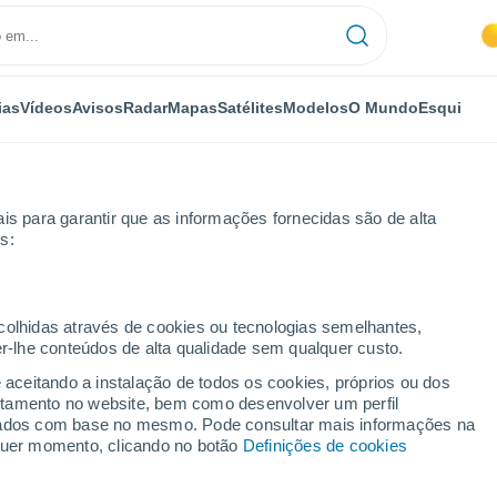
ias
Vídeos
Avisos
Radar
Mapas
Satélites
Modelos
O Mundo
Esqui
is para garantir que as informações fornecidas são de alta
s:
ia
ecolhidas através de cookies ou tecnologias semelhantes,
er-lhe conteúdos de alta qualidade sem qualquer custo.
e aceitando a instalação de todos os cookies, próprios ou dos
rtamento no website, bem como desenvolver um perfil
...
lizados com base no mesmo. Pode consultar mais informações na
lquer momento, clicando no botão
Definições de cookies
Por horas
Rajadas de até
78 km/h
nas
próximas horas