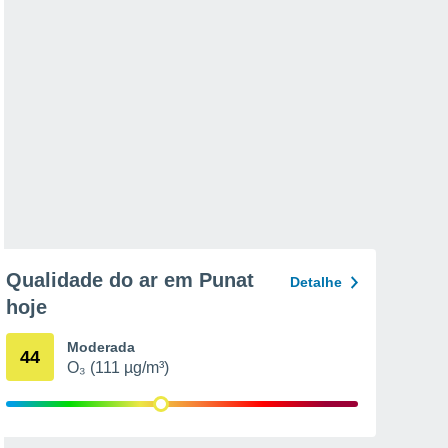
Qualidade do ar em Punat
Detalhe
hoje
Moderada
44
O₃ (111 µg/m³)