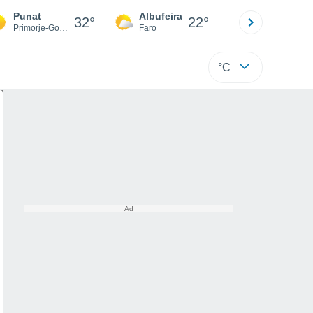
Punat
Albufeira
Lisboa
32°
22°
Primorje-Gorski Kotar
Faro
Lisboa
°C