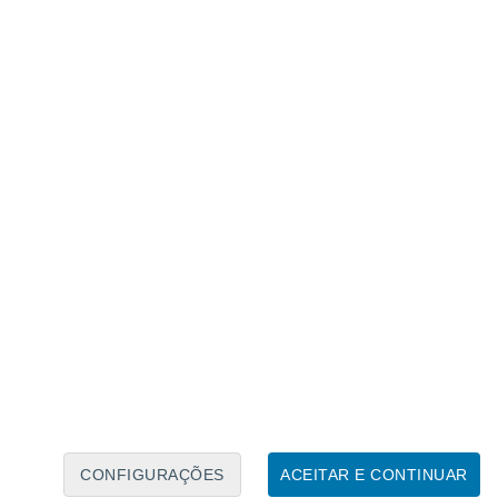
Calendário Lunar
Seg
Ter
Qua
Qui
Sex
Sáb
Domo
9
10
11
12
13
14
15
16
17
18
19
20
21
22
CONFIGURAÇÕES
ACEITAR E CONTINUAR