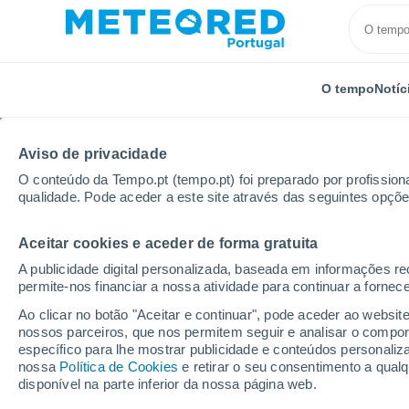
O tempo
Notíc
Aviso de privacidade
O conteúdo da Tempo.pt (tempo.pt) foi preparado por profissiona
qualidade. Pode aceder a este site através das seguintes opçõe
Aceitar cookies e aceder de forma gratuita
Início
Croácia
Litoral-Serrano
Punat
A publicidade digital personalizada, baseada em informações r
permite-nos financiar a nossa atividade para continuar a fornec
Tempo em Punat
Ao clicar no botão "Aceitar e continuar", pode aceder ao websit
nossos parceiros, que nos permitem seguir e analisar o compo
13:41
Domingo
específico para lhe mostrar publicidade e conteúdos persona
nossa
Política de Cookies
e retirar o seu consentimento a qua
disponível na parte inferior da nossa página web.
Limpo