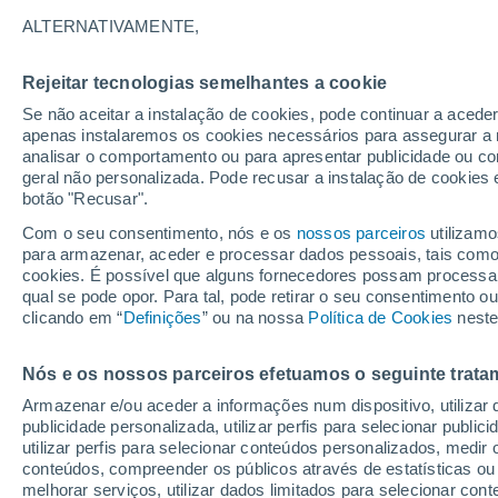
32°
ALTERNATIVAMENTE,
Rejeitar tecnologias semelhantes a cookie
UV
7 Alto
Se não aceitar a instalação de cookies, pode continuar a acede
Sensação de 32°
FPS
15-25
apenas instalaremos os cookies necessários para assegurar a 
analisar o comportamento ou para apresentar publicidade ou co
geral não personalizada. Pode recusar a instalação de cookies 
botão "Recusar".
Última hora
40 ºC à vista em Portugal na próxima semana
Com o seu consentimento, nós e os
nossos parceiros
utilizamo
calor intensifica a partir de quarta, 12 de ago
para armazenar, aceder e processar dados pessoais, tais como a
cookies. É possível que alguns fornecedores possam processa
O Tempo 1 - 7 Dias
Atualidade
Mapas de temperat
qual se pode opor. Para tal, pode retirar o seu consentimento 
clicando em “
Definições
” ou na nossa
Política de Cookies
neste
Nós e os nossos parceiros efetuamos o seguinte trata
Amanhã
Terça
Hoje
Armazenar e/ou aceder a informações num dispositivo, utilizar da
10 Ago.
11 Ago.
9 Ago.
publicidade personalizada, utilizar perfis para selecionar public
utilizar perfis para selecionar conteúdos personalizados, med
conteúdos, compreender os públicos através de estatísticas ou
melhorar serviços, utilizar dados limitados para selecionar cont