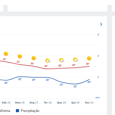
6
4
32°
31°
30°
30°
29°
29°
29°
2
25°
25°
25°
24°
24°
23°
22°
mm
Sáb
15
Dom
16
Seg
17
Ter
18
Qua
19
Qui
20
Sex
21
Mínima
Precipitação