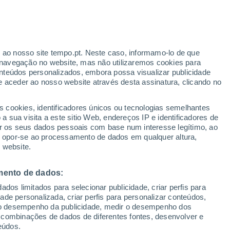
Aviso vermelho
Aviso extremo por temperaturas
elevadas em Punat hoje
r ao nosso site tempo.pt. Neste caso, informamo-lo de que
navegação no website, mas não utilizaremos cookies para
nteúdos personalizados, embora possa visualizar publicidade
e aceder ao nosso website através desta assinatura, clicando no
:
s cookies, identificadores únicos ou tecnologias semelhantes
sto
 sua visita a este sitio Web, endereços IP e identificadores de
r os seus dados pessoais com base num interesse legítimo, ao
ura
Radar de Chuva
Satélites
Modelos
ou opor-se ao processamento de dados em qualquer altura,
 website.
mento de dados:
Quarta
Quinta
Sexta
Sábado
dos limitados para selecionar publicidade, criar perfis para
12 Ago.
13 Ago.
14 Ago.
15 Ago.
idade personalizada, criar perfis para personalizar conteúdos,
ir o desempenho da publicidade, medir o desempenho dos
 combinações de dados de diferentes fontes, desenvolver e
eúdos.