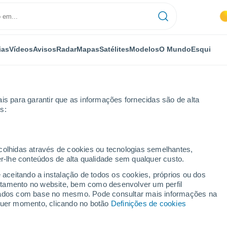
ias
Vídeos
Avisos
Radar
Mapas
Satélites
Modelos
O Mundo
Esqui
is para garantir que as informações fornecidas são de alta
s:
ecolhidas através de cookies ou tecnologias semelhantes,
er-lhe conteúdos de alta qualidade sem qualquer custo.
e aceitando a instalação de todos os cookies, próprios ou dos
rtamento no website, bem como desenvolver um perfil
...
lizados com base no mesmo. Pode consultar mais informações na
lquer momento, clicando no botão
Definições de cookies
Por horas
Céu limpo nas próximas horas