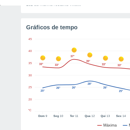
Luz da manhã restante
7h8m
Gráficos de tempo
45
40
37°
35°
35
33°
33°
33°
33°
30
28°
25
26°
26°
26°
25°
25°
20
°C
Dom
9
Seg
10
Ter
11
Qua
12
Qui
13
Sex
14
Máxima