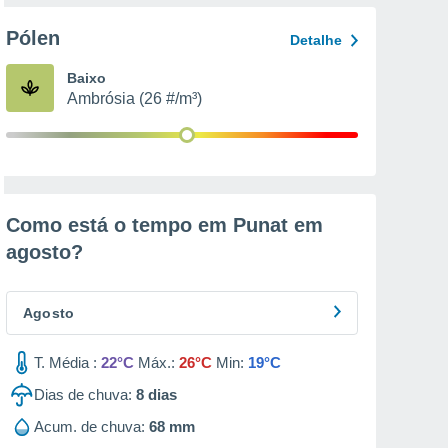
Pólen
Detalhe
Baixo
Ambrósia (26 #/m³)
Como está o tempo em Punat em
agosto
?
Agosto
T. Média :
22°C
Máx.:
26°C
Min:
19°C
Dias de chuva:
8
dias
Acum. de chuva:
68 mm