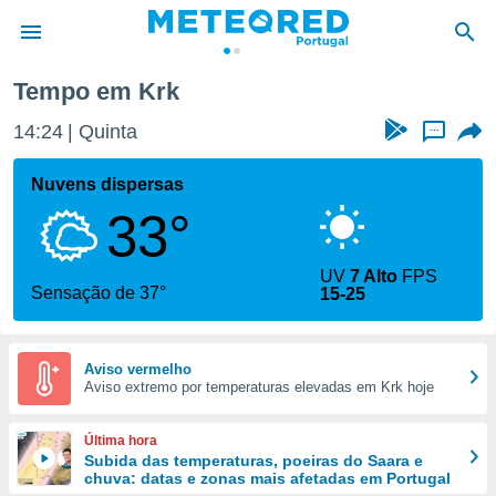
Tempo em Krk
de
14:24
Quinta
...
 da
empo.pt) foi
Nuvens dispersas
or
33°
is para
e as
 fornecidas
UV
7 Alto
FPS
 qualidade.
Sensação de 37°
15-25
r a este
s das
opções:
Aviso vermelho
Aviso extremo por temperaturas elevadas em Krk hoje
ookies e
 forma
Última hora
e digital
Subida das temperaturas, poeiras do Saara e
chuva: datas e zonas mais afetadas em Portugal
da,