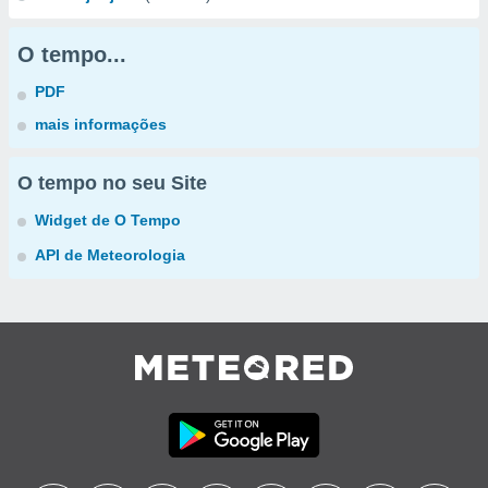
O tempo...
PDF
mais informações
O tempo no seu Site
Widget de O Tempo
API de Meteorologia