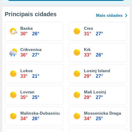
Principais cidades
Mais cidades
Baska
Cres
30°
26°
31°
27°
Crikvenica
Krk
36°
27°
33°
26°
Lokve
Losinj Island
33°
21°
29°
27°
Lovran
Mali Losinj
35°
25°
29°
27°
Malinska-Dubasnica
Moscenicka Draga
34°
26°
34°
25°