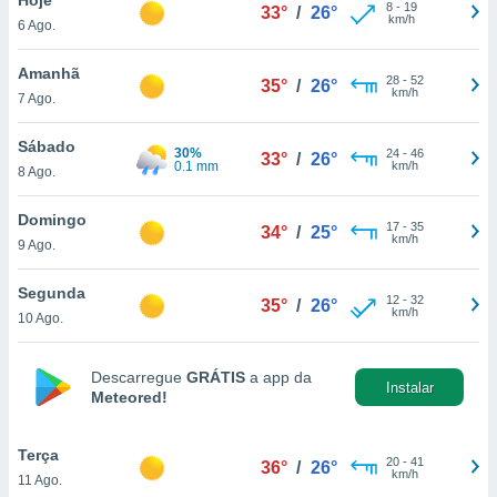
para lhe
8
-
19
33°
/
26°
km/h
6 Ago.
licidade e
ados com
Amanhã
28
-
52
35°
/
26°
esmo. Pode
km/h
7 Ago.
ais
s na nossa
Sábado
30%
24
-
46
 Cookies
e
33°
/
26°
0.1 mm
km/h
8 Ago.
u
nto a
omento,
Domingo
17
-
35
34°
/
25°
 botão
km/h
9 Ago.
de cookies
na parte
Segunda
12
-
32
nossa
35°
/
26°
km/h
10 Ago.
.
IVAMENTE,
Descarregue
GRÁTIS
a app da
Instalar
Meteored!
as
tes a
Terça
20
-
41
36°
/
26°
km/h
11 Ago.