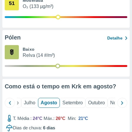
Moderada
conteúdos.
51
O₃ (133 µg/m³)
ção
ão através
de
Pólen
,
Detalhe
 e
Baixo
dos,
Relva (14 #/m³)
publicidade
s, estudos
a e
mento de
Como está o tempo em Krk em
agosto
?
ossos 1199
eiros
o
Junho
Julho
Agosto
Setembro
Outubro
Novembro
T. Média :
24°C
Máx.:
26°C
Min:
21°C
Dias de chuva:
6
dias