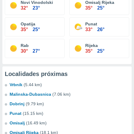
Novi Vinodolski
Omisalj Rijeka
32°
23°
35°
25°
Opatija
Punat
35°
25°
33°
26°
Rab
Rijeka
30°
27°
35°
25°
Localidades próximas
Vrbnik
(5.44 km)
Malinska-Dubasnica
(7.06 km)
Dobrinj
(9.79 km)
Punat
(15.15 km)
Omisalj
(16.49 km)
Omisalj Rijeka
(18.1 km)