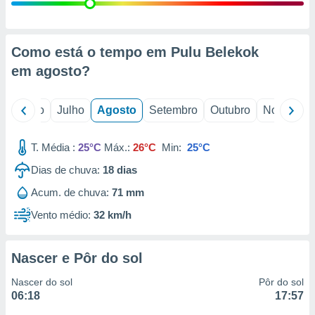
conteúdos.
ção
Como está o tempo em Pulu Belekok
ão através
em
agosto
?
de
,
 e
o
Junho
Julho
Agosto
Setembro
Outubro
Novembro
dos,
publicidade
T. Média :
25°C
Máx.:
26°C
Min:
25°C
s, estudos
Dias de chuva:
18
dias
a e
mento de
Acum. de chuva:
71 mm
Vento médio:
32 km/h
ossos 1199
eiros
Nascer e Pôr do sol
Nascer do sol
Pôr do sol
06:18
17:57