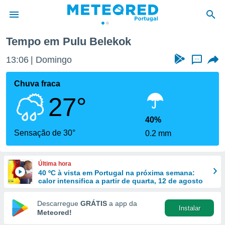
Tempo em Pulu Belekok
de
13:06
Domingo
...
 da
empo.pt) foi
Chuva fraca
or
27°
is para
e as
 fornecidas
40%
 qualidade.
Sensação de 30°
0.2 mm
r a este
s das
opções:
Última hora
40 ºC à vista em Portugal na próxima semana:
ookies e
calor intensifica a partir de quarta, 12 de agosto
 forma
Descarregue
GRÁTIS
a app da
Instalar
e digital
Meteored!
da,