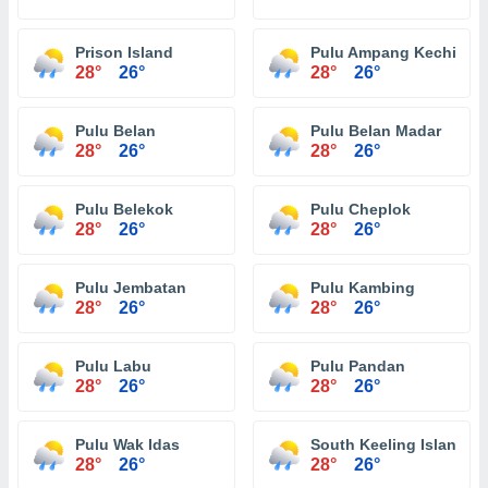
Prison Island
Pulu Ampang Kechil
28°
26°
28°
26°
Pulu Belan
Pulu Belan Madar
28°
26°
28°
26°
Pulu Belekok
Pulu Cheplok
28°
26°
28°
26°
Pulu Jembatan
Pulu Kambing
28°
26°
28°
26°
Pulu Labu
Pulu Pandan
28°
26°
28°
26°
Pulu Wak Idas
South Keeling Islands
28°
26°
28°
26°