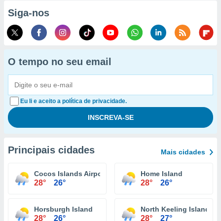
Siga-nos
O tempo no seu email
Eu li e aceito a política de privacidade.
Principais cidades
Mais cidades
Cocos Islands Airport
Home Island
28°
26°
28°
26°
Horsburgh Island
North Keeling Island
28°
26°
28°
27°