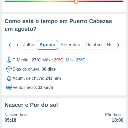
conteúdos.
ção
Como está o tempo em Puerto Cabezas
ão através
em
agosto
?
de
,
 e
o
Junho
Julho
Agosto
Setembro
Outubro
Novembro
dos,
publicidade
T. Média :
27°C
Máx.:
29°C
Min:
25°C
s, estudos
Dias de chuva:
30
dias
a e
mento de
Acum. de chuva:
243 mm
Vento médio:
11 km/h
ossos 1199
eiros
Nascer e Pôr do sol
Nascer do sol
Pôr do sol
05:18
18:00