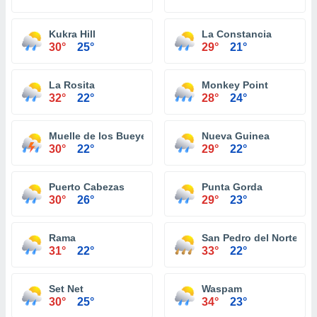
Kukra Hill
La Constancia
30°
25°
29°
21°
La Rosita
Monkey Point
32°
22°
28°
24°
Muelle de los Bueyes
Nueva Guinea
30°
22°
29°
22°
Puerto Cabezas
Punta Gorda
30°
26°
29°
23°
Rama
San Pedro del Norte
31°
22°
33°
22°
Set Net
Waspam
30°
25°
34°
23°