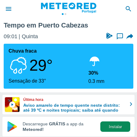
Tempo em Puerto Cabezas
de
09:01
Quinta
...
 da
empo.pt) foi
Chuva fraca
or
29°
is para
e as
 fornecidas
30%
 qualidade.
Sensação de 33°
0.3 mm
r a este
s das
opções:
Última hora
Aviso amarelo de tempo quente neste distrito:
ookies e
até 39 ºC e noites tropicais; saiba até quando
 forma
Descarregue
GRÁTIS
a app da
Instalar
e digital
Meteored!
da,