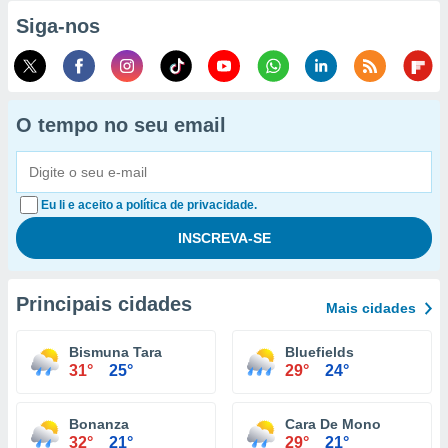
Siga-nos
O tempo no seu email
Eu li e aceito a política de privacidade.
Principais cidades
Mais cidades
Bismuna Tara
Bluefields
31°
25°
29°
24°
Bonanza
Cara De Mono
32°
21°
29°
21°