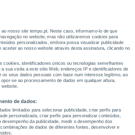
Aviso amarelo
Aviso moderado por outros em
Primeira Cruz hoje
ante
r ao nosso site tempo.pt. Neste caso, informamo-lo de que
:
44%
navegação no website, mas não utilizaremos cookies para
nteúdos personalizados, embora possa visualizar publicidade
e aceder ao nosso website através desta assinatura, clicando no
s cookies, identificadores únicos ou tecnologias semelhantes
gal
 sua visita a este sitio Web, endereços IP e identificadores de
r os seus dados pessoais com base num interesse legítimo, ao
Radar de Chuva
Satélites
Modelos
ou opor-se ao processamento de dados em qualquer altura,
 website.
mento de dados:
omingo
Segunda
Terça
Quarta
dos limitados para selecionar publicidade, criar perfis para
9 Ago.
10 Ago.
11 Ago.
12 Ago.
idade personalizada, criar perfis para personalizar conteúdos,
ir o desempenho da publicidade, medir o desempenho dos
 combinações de dados de diferentes fontes, desenvolver e
eúdos.
30%
90%
90%
90%