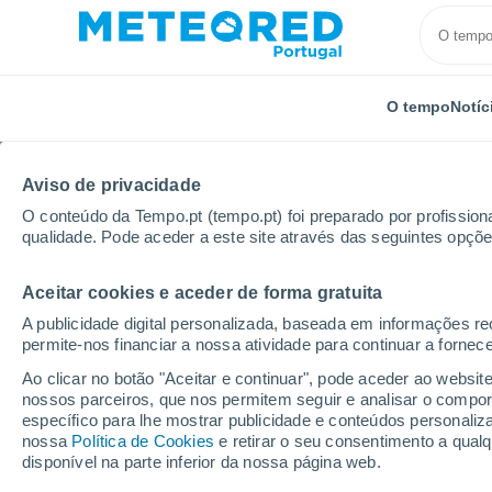
O tempo
Notíc
Aviso de privacidade
O conteúdo da Tempo.pt (tempo.pt) foi preparado por profissiona
qualidade. Pode aceder a este site através das seguintes opçõe
Aceitar cookies e aceder de forma gratuita
Início
Brasil
Estado do Maranhão
Primeira Cruz
A publicidade digital personalizada, baseada em informações r
permite-nos financiar a nossa atividade para continuar a fornec
Tempo em Primeira Cru
Ao clicar no botão "Aceitar e continuar", pode aceder ao websit
nossos parceiros, que nos permitem seguir e analisar o compo
00:09
Quinta
específico para lhe mostrar publicidade e conteúdos persona
nossa
Política de Cookies
e retirar o seu consentimento a qua
disponível na parte inferior da nossa página web.
Céu limpo