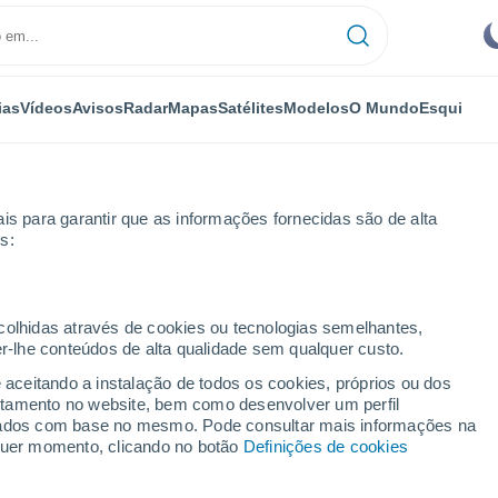
ias
Vídeos
Avisos
Radar
Mapas
Satélites
Modelos
O Mundo
Esqui
is para garantir que as informações fornecidas são de alta
s:
ecolhidas através de cookies ou tecnologias semelhantes,
er-lhe conteúdos de alta qualidade sem qualquer custo.
z - MA
e aceitando a instalação de todos os cookies, próprios ou dos
rtamento no website, bem como desenvolver um perfil
...
lizados com base no mesmo. Pode consultar mais informações na
lquer momento, clicando no botão
Definições de cookies
Por horas
Intervalos nublados nas
próximas horas