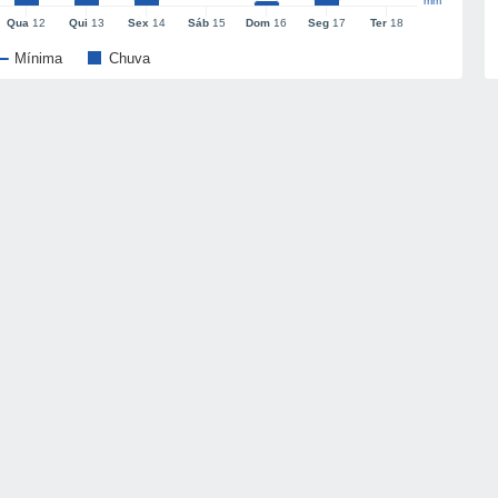
mm
Qua
12
Qui
13
Sex
14
Sáb
15
Dom
16
Seg
17
Ter
18
Mínima
Chuva