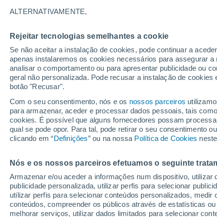
26°
ALTERNATIVAMENTE,
Rejeitar tecnologias semelhantes a cookie
Lua mingu
Se não aceitar a instalação de cookies, pode continuar a acede
Iluminada
Sensação de 27°
apenas instalaremos os cookies necessários para assegurar a 
analisar o comportamento ou para apresentar publicidade ou co
geral não personalizada. Pode recusar a instalação de cookies 
botão "Recusar".
Última hora
Subida das temperaturas, poeiras do Saara e
Com o seu consentimento, nós e os
nossos parceiros
utilizamo
chuva: datas e zonas mais afetadas em Portu
para armazenar, aceder e processar dados pessoais, tais como a
cookies. É possível que alguns fornecedores possam processa
O Tempo 1 - 7 Dias
Atualidade
Mapas de nuvens
qual se pode opor. Para tal, pode retirar o seu consentimento 
clicando em “
Definições
” ou na nossa
Política de Cookies
neste
Nós e os nossos parceiros efetuamos o seguinte trata
Amanhã
Sábado
D
Hoje
Armazenar e/ou aceder a informações num dispositivo, utilizar da
7 Ago.
8 Ago.
6 Ago.
publicidade personalizada, utilizar perfis para selecionar public
utilizar perfis para selecionar conteúdos personalizados, med
conteúdos, compreender os públicos através de estatísticas ou
melhorar serviços, utilizar dados limitados para selecionar cont
30%
40%