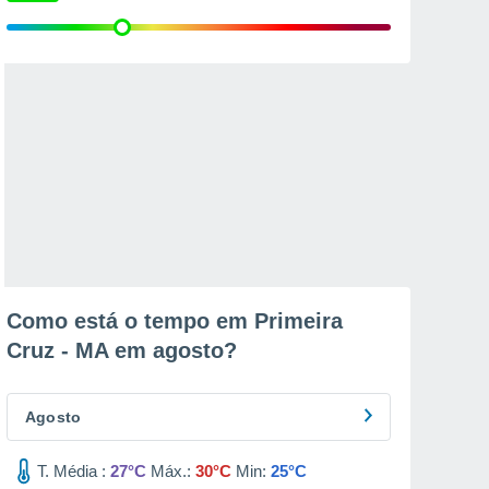
Como está o tempo em Primeira
Cruz - MA em
agosto
?
Agosto
T. Média :
27°C
Máx.:
30°C
Min:
25°C