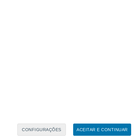
Calendário Lunar
Seg
Ter
Qua
Qui
Sex
Sáb
Domo
6
7
8
9
10
11
12
13
14
15
16
CONFIGURAÇÕES
ACEITAR E CONTINUAR