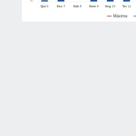
°C
Qui
6
Sex
7
Sáb
8
Dom
9
Seg
10
Ter
11
Máxima