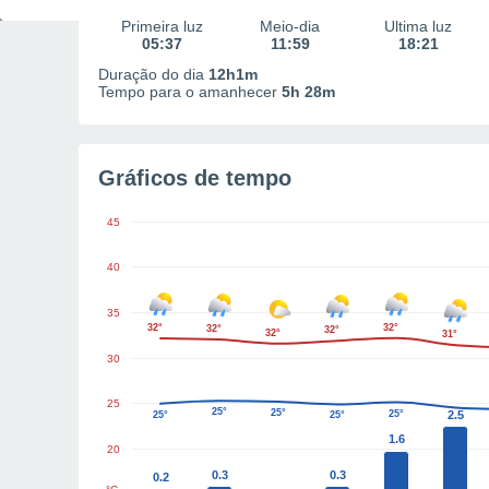
Primeira luz
Meio-dia
Última luz
05:37
11:59
18:21
Duração do dia
12h1m
Tempo para o amanhecer
5h 28m
Gráficos de tempo
45
40
35
32°
32°
32°
32°
32°
31°
30
25
25°
25°
25°
2.5
25°
25°
1.6
20
0.3
0.3
0.2