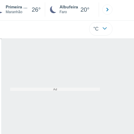
Primeira Cruz
Albufeira
Lisboa
26°
20°
Maranhão
Faro
Lisboa
°C