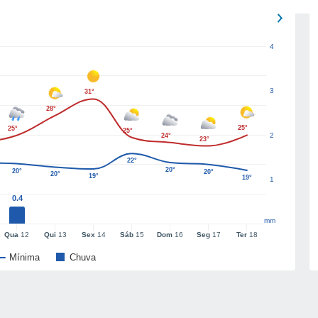
4
3
31°
28°
25°
25°
25°
2
24°
23°
22°
20°
20°
20°
20°
19°
19°
1
0.4
mm
Qua
12
Qui
13
Sex
14
Sáb
15
Dom
16
Seg
17
Ter
18
Mínima
Chuva