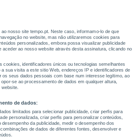
Aviso amarelo
Aviso moderado por outros em
Povoação hoje
r ao nosso site tempo.pt. Neste caso, informamo-lo de que
/h
navegação no website, mas não utilizaremos cookies para
nteúdos personalizados, embora possa visualizar publicidade
e aceder ao nosso website através desta assinatura, clicando no
s cookies, identificadores únicos ou tecnologias semelhantes
gal
 sua visita a este sitio Web, endereços IP e identificadores de
r os seus dados pessoais com base num interesse legítimo, ao
adar de Chuva
Satélites
Modelos
ou opor-se ao processamento de dados em qualquer altura,
 website.
mento de dados:
omingo
Segunda
Terça
Quarta
dos limitados para selecionar publicidade, criar perfis para
9 Ago.
10 Ago.
11 Ago.
12 Ago.
idade personalizada, criar perfis para personalizar conteúdos,
ir o desempenho da publicidade, medir o desempenho dos
 combinações de dados de diferentes fontes, desenvolver e
eúdos.
50%
80%
70%