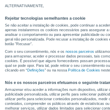
25°
ALTERNATIVAMENTE,
Rejeitar tecnologias semelhantes a cookie
Norte
Se não aceitar a instalação de cookies, pode continuar a acede
Sensação de 26°
14
-
27 km
apenas instalaremos os cookies necessários para assegurar a 
analisar o comportamento ou para apresentar publicidade ou co
geral não personalizada. Pode recusar a instalação de cookies 
botão "Recusar".
Última hora
Subida das temperaturas, poeiras do Saara e
Com o seu consentimento, nós e os
nossos parceiros
utilizamo
chuva: datas e zonas mais afetadas em Portu
para armazenar, aceder e processar dados pessoais, tais como a
cookies. É possível que alguns fornecedores possam processa
O Tempo 1 - 7 Dias
Atualidade
Mapas de chuva
R
qual se pode opor. Para tal, pode retirar o seu consentimento 
clicando em “
Definições
” ou na nossa
Política de Cookies
neste
Nós e os nossos parceiros efetuamos o seguinte trata
Amanhã
Sábado
D
Hoje
Armazenar e/ou aceder a informações num dispositivo, utilizar da
7 Ago.
8 Ago.
6 Ago.
publicidade personalizada, utilizar perfis para selecionar public
utilizar perfis para selecionar conteúdos personalizados, med
conteúdos, compreender os públicos através de estatísticas ou
melhorar serviços, utilizar dados limitados para selecionar cont
70%