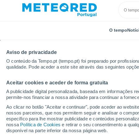
O tempo
Notíc
Aviso de privacidade
O conteúdo da Tempo.pt (tempo.pt) foi preparado por profissiona
qualidade. Pode aceder a este site através das seguintes opçõe
Aceitar cookies e aceder de forma gratuita
Início
Brasil
Estado do Espírito Santo
Povoação
A publicidade digital personalizada, baseada em informações r
permite-nos financiar a nossa atividade para continuar a fornec
Tempo em Povoação - 
Ao clicar no botão "Aceitar e continuar", pode aceder ao websit
nossos parceiros, que nos permitem seguir e analisar o compo
08:58
Quinta
específico para lhe mostrar publicidade e conteúdos persona
nossa
Política de Cookies
e retirar o seu consentimento a qua
disponível na parte inferior da nossa página web.
Nuvens dispersas