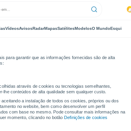
ias
Vídeos
Avisos
Radar
Mapas
Satélites
Modelos
O Mundo
Esqui
is para garantir que as informações fornecidas são de alta
s:
ecolhidas através de cookies ou tecnologias semelhantes,
er-lhe conteúdos de alta qualidade sem qualquer custo.
ES
e aceitando a instalação de todos os cookies, próprios ou dos
rtamento no website, bem como desenvolver um perfil
...
lizados com base no mesmo. Pode consultar mais informações na
lquer momento, clicando no botão
Definições de cookies
Por horas
Chuva fraca nas próximas horas