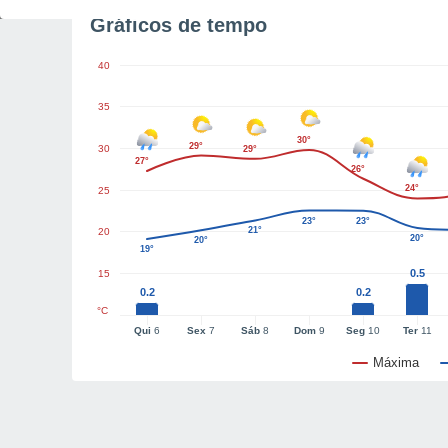
Gráficos de tempo
40
35
30°
29°
30
29°
27°
26°
24°
25
23°
23°
21°
20
20°
20°
19°
0.5
15
0.2
0.2
°C
Qui
6
Sex
7
Sáb
8
Dom
9
Seg
10
Ter
11
Máxima