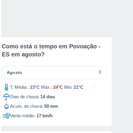
Como está o tempo em Povoação -
ES em
agosto
?
Agosto
T. Média :
23°C
Máx.:
24°C
Min:
21°C
Dias de chuva:
14
dias
Acum. de chuva:
50 mm
Vento médio:
17 km/h