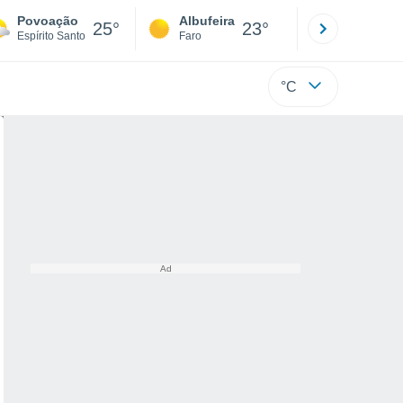
Povoação
Albufeira
Lisboa
25°
23°
Espírito Santo
Faro
Lisboa
°C