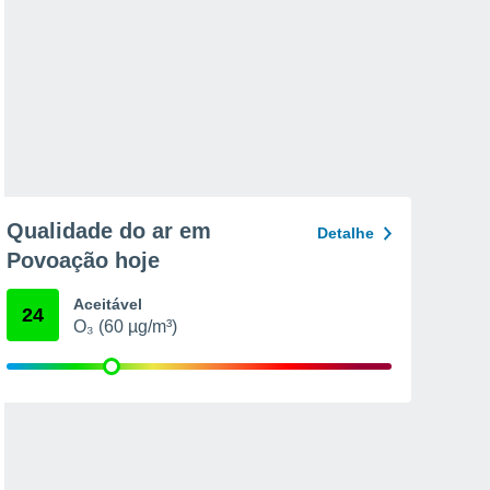
Qualidade do ar em
Detalhe
Povoação hoje
Aceitável
24
O₃ (60 µg/m³)