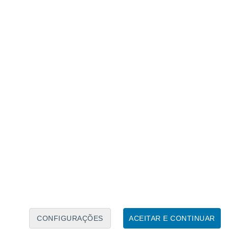
Calendário Lunar
Seg
Ter
Qua
Qui
Sex
Sáb
Domo
6
7
8
9
10
11
12
13
14
15
16
17
18
19
CONFIGURAÇÕES
ACEITAR E CONTINUAR