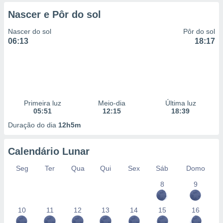
 para
Nascer e Pôr do sol
a, utilizar
Nascer do sol
Pôr do sol
selecionar
06:13
18:17
a, criar
personalizar
tilizar
selecionar
dos, medir
Primeira luz
Meio-dia
Última luz
nho da
05:51
12:15
18:39
, medir o
Duração do dia
12h5m
o dos
r os
Calendário Lunar
ravés de
s ou
Seg
Ter
Qua
Qui
Sex
Sáb
Domo
s de dados
8
9
es fontes,
 e melhorar
ilizar dados
10
11
12
13
14
15
16
ara