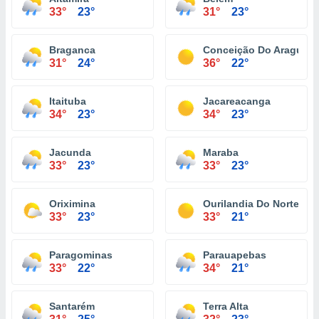
33°
23°
31°
23°
Braganca
Conceição Do Araguaia
31°
24°
36°
22°
Itaituba
Jacareacanga
34°
23°
34°
23°
Jacunda
Maraba
33°
23°
33°
23°
Oriximina
Ourilandia Do Norte
33°
23°
33°
21°
Paragominas
Parauapebas
33°
22°
34°
21°
Santarém
Terra Alta