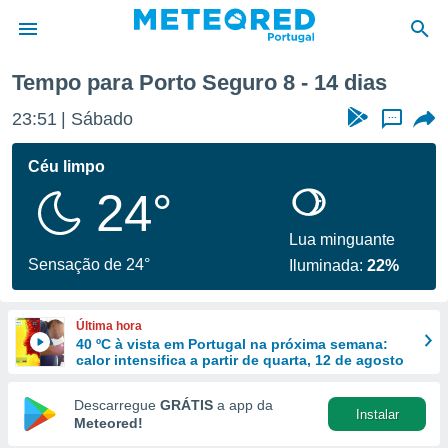
mana
Tempo para Porto Seguro 8 - 14 dias
de
23:51
Sábado
...
 da
empo.pt) foi
Céu limpo
or
24°
is para
e as
 fornecidas
Lua minguante
 qualidade.
Sensação de 24°
Iluminada:
22%
r a este
s das
opções:
Última hora
40 ºC à vista em Portugal na próxima semana:
ookies e
calor intensifica a partir de quarta, 12 de agosto
 forma
Descarregue
GRÁTIS
a app da
Instalar
e digital
Meteored!
da,