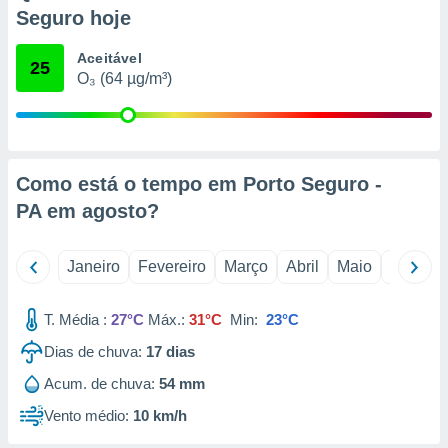
o qual se
Seguro hoje
ara tal,
 o seu
Aceitável
25
to ou opor-
O₃ (64 µg/m³)
essamento
m qualquer
ando em “
 ou na
Como está o tempo em Porto Seguro -
 Cookies
te.
PA em
agosto
?
 nossos
Janeiro
Fevereiro
Março
Abril
Maio
Junho
s o
T. Média :
27°C
Máx.:
31°C
Min:
23°C
o de
Dias de chuva:
17
dias
e/ou aceder
Acum. de chuva:
54 mm
ões num
utilizar
Vento médio:
10 km/h
ados para
publicidade,