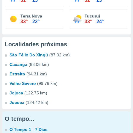
31°
25°
32°
23°
Terra Nova
Tucurui
33°
22°
33°
24°
Localidades próximas
São Félix Do Xingú
(87.02 km)
Caxanga
(88.06 km)
Estreito
(94.31 km)
Velho Severo
(99.76 km)
Jojoca
(122.75 km)
Jococa
(124.42 km)
O tempo...
O Tempo 1 - 7 Dias