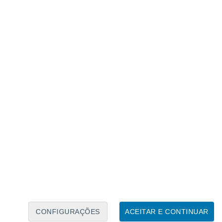
Calendário Lunar
Seg
Ter
Qua
Qui
Sex
Sáb
Domo
7
8
9
10
11
12
13
14
15
16
17
18
19
20
CONFIGURAÇÕES
ACEITAR E CONTINUAR