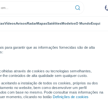
ias
Vídeos
Avisos
Radar
Mapas
Satélites
Modelos
O Mundo
Esqui
is para garantir que as informações fornecidas são de alta
s:
ecolhidas através de cookies ou tecnologias semelhantes,
er-lhe conteúdos de alta qualidade sem qualquer custo.
 - PA
e aceitando a instalação de todos os cookies, próprios ou dos
rtamento no website, bem como desenvolver um perfil
...
lizados com base no mesmo. Pode consultar mais informações na
lquer momento, clicando no botão
Definições de cookies
Por horas
Céu nublado nas próximas horas