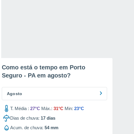
Como está o tempo em Porto
Seguro - PA em
agosto
?
Agosto
T. Média :
27°C
Máx.:
31°C
Min:
23°C
Dias de chuva:
17
dias
Acum. de chuva:
54 mm