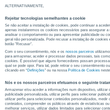
23°
ALTERNATIVAMENTE,
Rejeitar tecnologias semelhantes a cookie
Lua mingu
Se não aceitar a instalação de cookies, pode continuar a acede
Iluminada
Sensação de 22°
apenas instalaremos os cookies necessários para assegurar a 
analisar o comportamento ou para apresentar publicidade ou co
geral não personalizada. Pode recusar a instalação de cookies 
botão "Recusar".
Última hora
Aviso amarelo de tempo quente neste distrito:
Com o seu consentimento, nós e os
nossos parceiros
utilizamo
39 ºC e noites tropicais; saiba até quando
para armazenar, aceder e processar dados pessoais, tais como a
cookies. É possível que alguns fornecedores possam processa
O Tempo 1 - 7 Dias
Atualidade
Mapas de nuvens
qual se pode opor. Para tal, pode retirar o seu consentimento 
clicando em “
Definições
” ou na nossa
Política de Cookies
neste
Nós e os nossos parceiros efetuamos o seguinte trata
Amanhã
Domingo
S
Hoje
Armazenar e/ou aceder a informações num dispositivo, utilizar da
8 Ago.
9 Ago.
7 Ago.
publicidade personalizada, utilizar perfis para selecionar public
utilizar perfis para selecionar conteúdos personalizados, med
conteúdos, compreender os públicos através de estatísticas ou
melhorar serviços, utilizar dados limitados para selecionar cont
80%
70%
50%