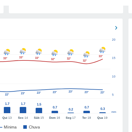
20
33°
33°
15
33°
33°
32°
32°
32°
10
23°
23°
23°
23°
23°
23°
22°
5
1.7
1.7
1.5
0.7
0.7
0.3
0.2
mm
Qui
13
Sex
14
Sáb
15
Dom
16
Seg
17
Ter
18
Qua
19
Mínima
Chuva