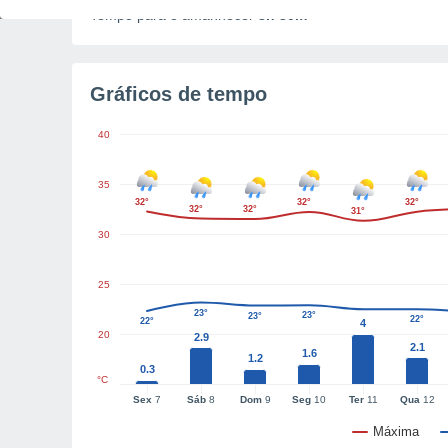
Tempo para o amanhecer
3h 30m
Gráficos de tempo
40
35
32°
32°
32°
32°
32°
31°
30
25
23°
23°
23°
22°
22°
4
20
2.9
2.1
1.6
1.2
0.3
°C
Sex
7
Sáb
8
Dom
9
Seg
10
Ter
11
Qua
12
Máxima