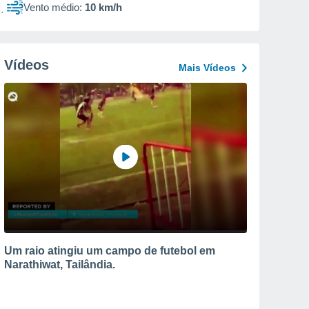
Vento médio:
10 km/h
Vídeos
Mais Vídeos
Um raio atingiu um campo de futebol em
Narathiwat, Tailândia.