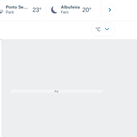
Porto Seguro
Albufeira
Lisboa
23°
20°
Pará
Faro
Lisboa
°C