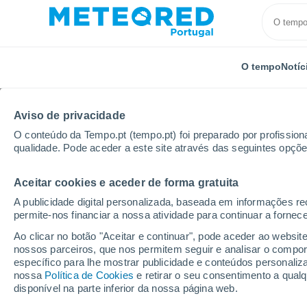
O tempo
Notíc
Aviso de privacidade
O conteúdo da Tempo.pt (tempo.pt) foi preparado por profissiona
qualidade. Pode aceder a este site através das seguintes opçõe
Aceitar cookies e aceder de forma gratuita
Início
Brasil
Estado do Pará
Porto Seguro
A publicidade digital personalizada, baseada em informações r
permite-nos financiar a nossa atividade para continuar a fornec
Tempo em Porto Seguro
Ao clicar no botão "Aceitar e continuar", pode aceder ao websit
nossos parceiros, que nos permitem seguir e analisar o compo
02:21
Sexta
específico para lhe mostrar publicidade e conteúdos persona
nossa
Política de Cookies
e retirar o seu consentimento a qua
disponível na parte inferior da nossa página web.
Nuvens dispersas