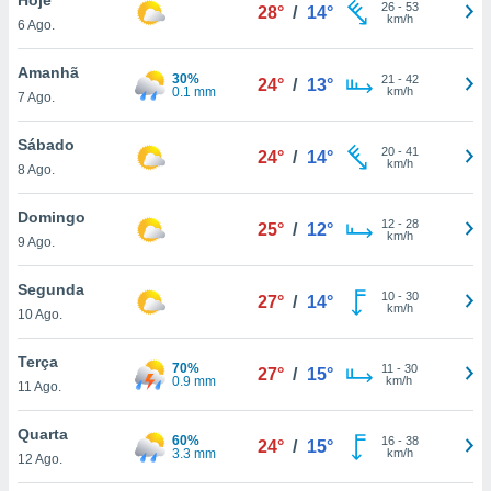
para lhe
26
-
53
28°
/
14°
km/h
6 Ago.
licidade e
ados com
Amanhã
30%
21
-
42
24°
/
13°
esmo. Pode
0.1 mm
km/h
7 Ago.
ais
s na nossa
Sábado
20
-
41
 Cookies
e
24°
/
14°
km/h
8 Ago.
u
nto a
omento,
Domingo
12
-
28
25°
/
12°
 botão
km/h
9 Ago.
de cookies
na parte
Segunda
10
-
30
nossa
27°
/
14°
km/h
10 Ago.
.
Terça
IVAMENTE,
70%
11
-
30
27°
/
15°
0.9 mm
km/h
11 Ago.
as
Quarta
60%
16
-
38
24°
/
15°
tes a
3.3 mm
km/h
12 Ago.