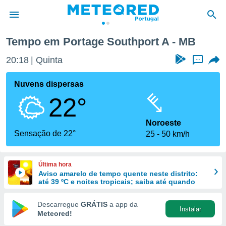
Tempo em Portage Southport A - MB
de
20:18
Quinta
...
 da
empo.pt) foi
Nuvens dispersas
or
22°
is para
e as
 fornecidas
Noroeste
 qualidade.
Sensação de 22°
25
50 km/h
r a este
s das
opções:
Última hora
Aviso amarelo de tempo quente neste distrito:
ookies e
até 39 ºC e noites tropicais; saiba até quando
 forma
Descarregue
GRÁTIS
a app da
Instalar
e digital
Meteored!
da,