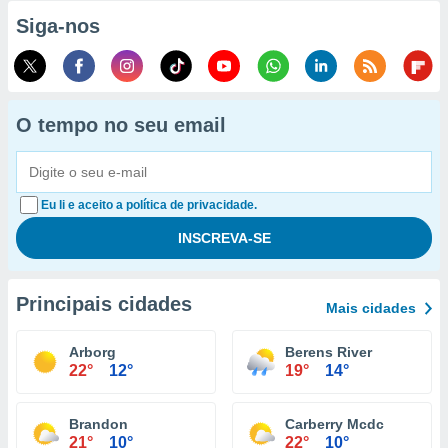
Siga-nos
O tempo no seu email
Eu li e aceito a política de privacidade.
Principais cidades
Mais cidades
Arborg
Berens River
22°
12°
19°
14°
Brandon
Carberry Mcdc
21°
10°
22°
10°