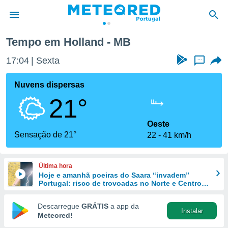
Tempo em Holland - MB
de
17:04
Sexta
...
 da
empo.pt) foi
Nuvens dispersas
or
21°
is para
e as
 fornecidas
Oeste
 qualidade.
Sensação de 21°
22
41 km/h
r a este
s das
opções:
Última hora
Hoje e amanhã poeiras do Saara “invadem”
ookies e
Portugal: risco de trovoadas no Norte e Centro
 forma
aumenta
Descarregue
GRÁTIS
a app da
Instalar
e digital
Meteored!
da,