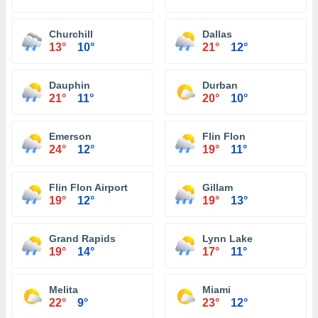
Churchill
Dallas
13°
10°
21°
12°
Dauphin
Durban
21°
11°
20°
10°
Emerson
Flin Flon
24°
12°
19°
11°
Flin Flon Airport
Gillam
19°
12°
19°
13°
Grand Rapids
Lynn Lake
19°
14°
17°
11°
Melita
Miami
22°
9°
23°
12°