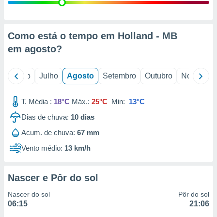
conteúdos.
ção
Como está o tempo em Holland - MB
ão através
em
agosto
?
de
,
 e
o
Junho
Julho
Agosto
Setembro
Outubro
Novembro
dos,
publicidade
T. Média :
18°C
Máx.:
25°C
Min:
13°C
s, estudos
Dias de chuva:
10
dias
a e
mento de
Acum. de chuva:
67 mm
Vento médio:
13 km/h
ossos 1199
eiros
Nascer e Pôr do sol
Nascer do sol
Pôr do sol
06:15
21:06