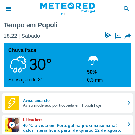
Tempo em Popoli
de
18:22
Sábado
...
 da
empo.pt) foi
Chuva fraca
or
30°
is para
e as
 fornecidas
50%
 qualidade.
Sensação de 31°
0.3 mm
r a este
s das
opções:
Aviso amarelo
Aviso moderado por trovoada em Popoli hoje
ookies e
 forma
Última hora
e digital
40 ºC à vista em Portugal na próxima semana:
calor intensifica a partir de quarta, 12 de agosto
da,