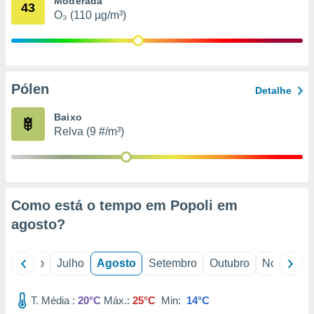
Moderada
conteúdos.
43
O₃ (110 µg/m³)
ção
ão através
de
Pólen
,
Detalhe
 e
Baixo
dos,
Relva (9 #/m³)
publicidade
s, estudos
a e
mento de
Como está o tempo em Popoli em
ossos 1199
agosto
?
eiros
o
Junho
Julho
Agosto
Setembro
Outubro
Novembro
T. Média :
20°C
Máx.:
25°C
Min:
14°C