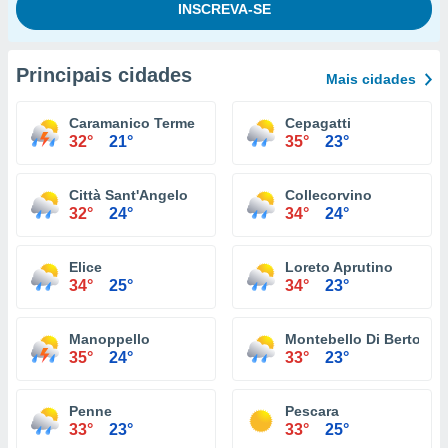
Principais cidades
Mais cidades
Caramanico Terme
Cepagatti
32°
21°
35°
23°
Città Sant'Angelo
Collecorvino
32°
24°
34°
24°
Elice
Loreto Aprutino
34°
25°
34°
23°
Manoppello
Montebello Di Bertona
35°
24°
33°
23°
Penne
Pescara
33°
23°
33°
25°