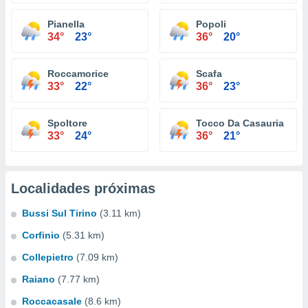
Pianella
Popoli
34°
23°
36°
20°
Roccamorice
Scafa
33°
22°
36°
23°
Spoltore
Tocco Da Casauria
33°
24°
36°
21°
Localidades próximas
Bussi Sul Tirino
(3.11 km)
Corfinio
(5.31 km)
Collepietro
(7.09 km)
Raiano
(7.77 km)
Roccacasale
(8.6 km)