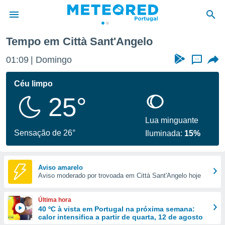
Tempo em Città Sant'Angelo
de
01:09
Domingo
...
 da
empo.pt) foi
Céu limpo
or
25°
is para
e as
 fornecidas
Lua minguante
 qualidade.
Sensação de 26°
Iluminada:
15%
r a este
s das
opções:
Aviso amarelo
Aviso moderado por trovoada em Città Sant'Angelo hoje
ookies e
 forma
Última hora
e digital
40 ºC à vista em Portugal na próxima semana:
calor intensifica a partir de quarta, 12 de agosto
da,