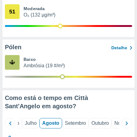
conteúdos.
Moderada
51
O₃ (132 µg/m³)
ção
ão através
de
,
 e
Pólen
Detalhe
dos,
Baixo
publicidade
Ambrósia (19 #/m³)
s, estudos
a e
mento de
ossos 1199
Como está o tempo em Città
eiros
Sant'Angelo em
agosto
?
o
Junho
Julho
Agosto
Setembro
Outubro
Novembro