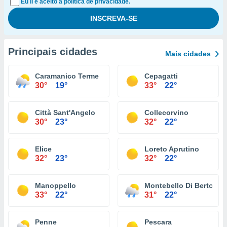
Eu li e aceito a política de privacidade.
Principais cidades
Mais cidades
Caramanico Terme
Cepagatti
30°
19°
33°
22°
Città Sant'Angelo
Collecorvino
30°
23°
32°
22°
Elice
Loreto Aprutino
32°
23°
32°
22°
Manoppello
Montebello Di Bertona
33°
22°
31°
22°
Penne
Pescara