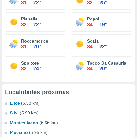
31°
22°
32°
25°
Pianella
Popoli
32°
22°
34°
19°
Roccamorice
Scafa
31°
20°
34°
22°
Spoltore
Tocco Da Casauria
32°
24°
34°
20°
Localidades próximas
Elice
(5.93 km)
Silvi
(5.99 km)
Montesilvano
(6.66 km)
Picciano
(6.95 km)