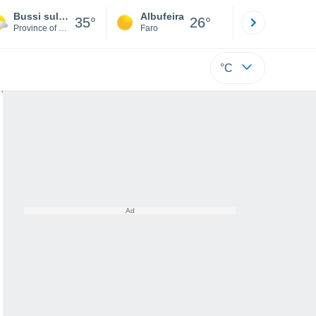
Bussi sul Tirino
Albufeira
Lisboa
35°
26°
Province of Pescara
Faro
Lisboa
°C