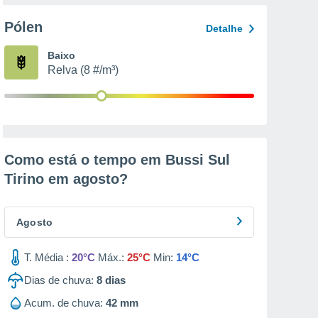
Pólen
Detalhe
Baixo
Relva (8 #/m³)
Como está o tempo em Bussi Sul
Tirino em
agosto
?
Agosto
T. Média :
20°C
Máx.:
25°C
Min:
14°C
Dias de chuva:
8
dias
Acum. de chuva:
42 mm