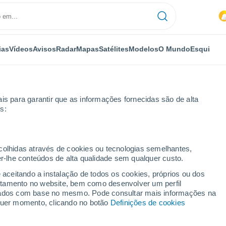
ias
Vídeos
Avisos
Radar
Mapas
Satélites
Modelos
O Mundo
Esqui
is para garantir que as informações fornecidas são de alta
s:
no
ecolhidas através de cookies ou tecnologias semelhantes,
er-lhe conteúdos de alta qualidade sem qualquer custo.
rino
e aceitando a instalação de todos os cookies, próprios ou dos
rtamento no website, bem como desenvolver um perfil
...
lizados com base no mesmo. Pode consultar mais informações na
lquer momento, clicando no botão
Definições de cookies
Por horas
Intervalos nublados nas
próximas horas