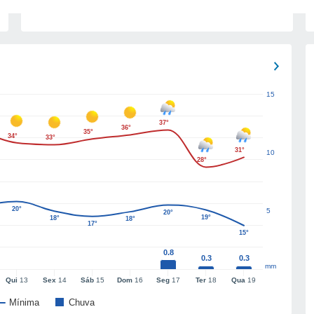
15
37°
36°
35°
34°
33°
31°
10
28°
20°
5
20°
19°
18°
18°
17°
15°
0.8
0.3
0.3
mm
Qui
13
Sex
14
Sáb
15
Dom
16
Seg
17
Ter
18
Qua
19
Mínima
Chuva