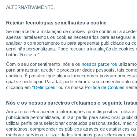
34°
ALTERNATIVAMENTE,
Rejeitar tecnologias semelhantes a cookie
30%
Se não aceitar a instalação de cookies, pode continuar a acede
Sensação de 34°
0.3 mm
apenas instalaremos os cookies necessários para assegurar a 
analisar o comportamento ou para apresentar publicidade ou co
geral não personalizada. Pode recusar a instalação de cookies 
botão "Recusar".
Última hora
Hoje e amanhã poeiras do Saara “invadem”
Com o seu consentimento, nós e os
nossos parceiros
utilizamo
Portugal: risco de trovoadas no Norte e Centr
para armazenar, aceder e processar dados pessoais, tais como a
aumenta
cookies. É possível que alguns fornecedores possam processa
O Tempo 1 - 7 Dias
Atualidade
Mapas de chuva
R
qual se pode opor. Para tal, pode retirar o seu consentimento 
clicando em “
Definições
” ou na nossa
Política de Cookies
neste
Nós e os nossos parceiros efetuamos o seguinte trata
Amanhã
Domingo
S
Hoje
Armazenar e/ou aceder a informações num dispositivo, utilizar da
8 Ago.
9 Ago.
7 Ago.
publicidade personalizada, utilizar perfis para selecionar public
utilizar perfis para selecionar conteúdos personalizados, med
conteúdos, compreender os públicos através de estatísticas ou
melhorar serviços, utilizar dados limitados para selecionar cont
90%
60%
50%