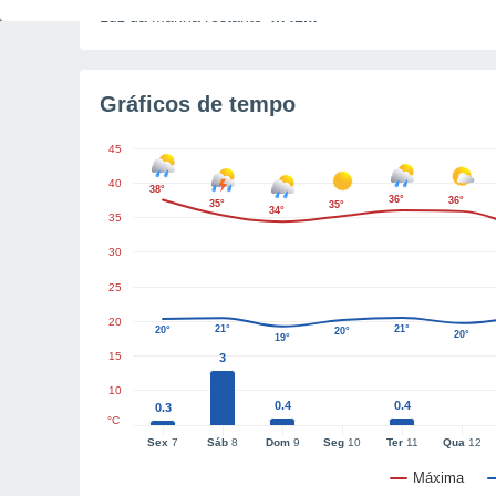
Luz da manhã restante
4h41m
Gráficos de tempo
45
40
38°
36°
36°
35°
35°
34°
35
30
25
20
21°
21°
20°
20°
20°
19°
15
3
10
0.4
0.4
0.3
°C
Sex
7
Sáb
8
Dom
9
Seg
10
Ter
11
Qua
12
Máxima