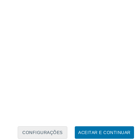
Calendário Lunar
Seg
Ter
Qua
Qui
Sex
Sáb
Domo
7
8
9
10
11
12
13
14
15
16
17
18
19
20
CONFIGURAÇÕES
ACEITAR E CONTINUAR