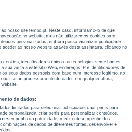
Aviso amarelo
Aviso moderado por temperaturas
elevadas em Bussi Sul Tirino hoje
r ao nosso site tempo.pt. Neste caso, informamo-lo de que
Risco de Tempestades
navegação no website, mas não utilizaremos cookies para
Amanhã pela tarde
nteúdos personalizados, embora possa visualizar publicidade
e aceder ao nosso website através desta assinatura, clicando no
s cookies, identificadores únicos ou tecnologias semelhantes
o
 sua visita a este sitio Web, endereços IP e identificadores de
r os seus dados pessoais com base num interesse legítimo, ao
adar de Chuva
Satélites
Modelos
ou opor-se ao processamento de dados em qualquer altura,
 website.
mento de dados:
egunda
Terça
Quarta
Quinta
dos limitados para selecionar publicidade, criar perfis para
10 Ago.
11 Ago.
12 Ago.
13 Ago.
idade personalizada, criar perfis para personalizar conteúdos,
ir o desempenho da publicidade, medir o desempenho dos
 combinações de dados de diferentes fontes, desenvolver e
eúdos.
50%