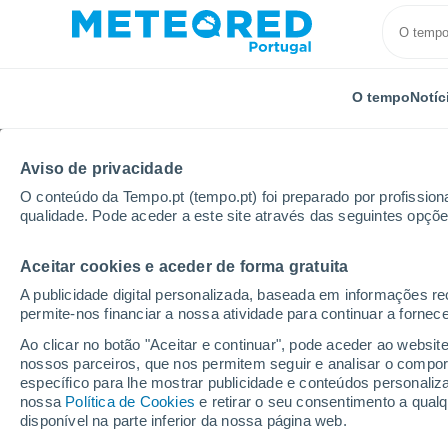
O tempo
Notíc
Aviso de privacidade
O conteúdo da Tempo.pt (tempo.pt) foi preparado por profissiona
qualidade. Pode aceder a este site através das seguintes opçõe
Aceitar cookies e aceder de forma gratuita
Início
Itália
Província de Pescara
Bussi Sul Tiri
A publicidade digital personalizada, baseada em informações r
permite-nos financiar a nossa atividade para continuar a fornec
Tempo em Bussi Sul Ti
Ao clicar no botão "Aceitar e continuar", pode aceder ao websit
nossos parceiros, que nos permitem seguir e analisar o compo
16:06
Sexta
específico para lhe mostrar publicidade e conteúdos persona
nossa
Política de Cookies
e retirar o seu consentimento a qua
disponível na parte inferior da nossa página web.
Chuva fraca