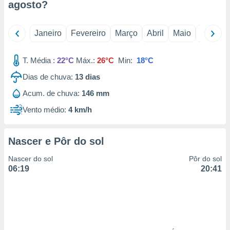
agosto
?
 para
a, utilizar
Janeiro
Fevereiro
Março
Abril
Maio
Junho
selecionar
a, criar
T. Média :
22°C
Máx.:
26°C
Min:
18°C
personalizar
tilizar
Dias de chuva:
13
dias
selecionar
Acum. de chuva:
146 mm
dos, medir
Vento médio:
4 km/h
nho da
, medir o
o dos
Nascer e Pôr do sol
r os
Nascer do sol
Pôr do sol
ravés de
06:19
20:41
s ou
s de dados
es fontes,
 e melhorar
ilizar dados
ara