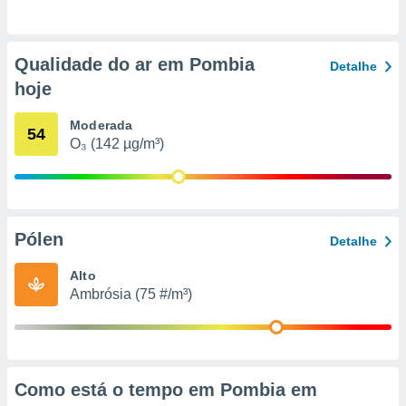
o qual se
ara tal,
 o seu
Qualidade do ar em Pombia
to ou opor-
Detalhe
essamento
hoje
m qualquer
ando em “
Moderada
54
 ou na
O₃ (142 µg/m³)
 Cookies
te.
 nossos
Pólen
Detalhe
s o
Alto
o de
Ambrósia (75 #/m³)
e/ou aceder
ões num
utilizar
ados para
Como está o tempo em Pombia em
publicidade,