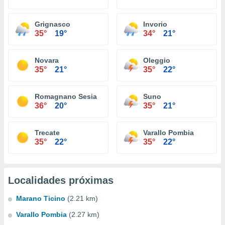
Grignasco
Invorio
35°
19°
34°
21°
Novara
Oleggio
35°
21°
35°
22°
Romagnano Sesia
Suno
36°
20°
35°
21°
Trecate
Varallo Pombia
35°
22°
35°
22°
Localidades próximas
Marano Ticino
(2.21 km)
Varallo Pombia
(2.27 km)