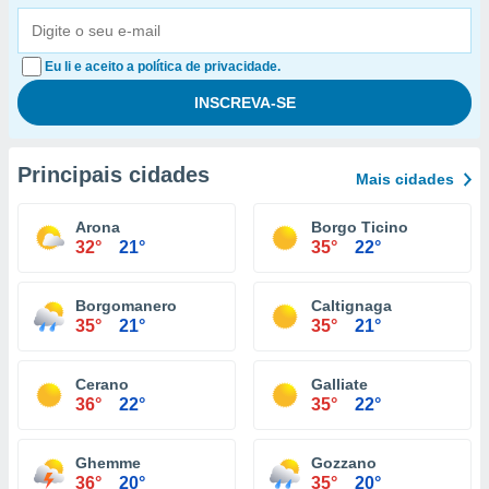
Eu li e aceito a política de privacidade.
Principais cidades
Mais cidades
Arona
Borgo Ticino
32°
21°
35°
22°
Borgomanero
Caltignaga
35°
21°
35°
21°
Cerano
Galliate
36°
22°
35°
22°
Ghemme
Gozzano
36°
20°
35°
20°