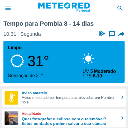
ana
Tempo para Pombia 8 - 14 dias
de
10:31
Segunda
...
 da
empo.pt) foi
Limpo
or
31°
is para
e as
 fornecidas
UV
5 Moderado
 qualidade.
Sensação de 31°
FPS
6-10
r a este
s das
opções:
Aviso amarelo
Aviso moderado por temperaturas elevadas em Pombia
ookies e
hoje
 forma
Actualidade
e digital
Quer fotografar o eclipse com o telemóvel?
Estes cuidados podem salvar a sua câmara
da,