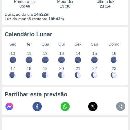
conteúdos.
Primeira luz
Meio-dia
Última luz
05:46
13:30
21:14
Duração do dia
14h22m
ção
Luz da manhã restante
10h43m
ão através
de
Calendário Lunar
,
 e
Seg
Ter
Qua
Qui
Sex
Sáb
Domo
10
11
12
13
14
15
16
dos,
publicidade
s, estudos
17
18
19
20
21
22
23
a e
mento de
ossos 1199
Partilhar esta previsão
eiros