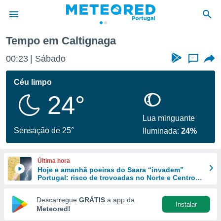
Tempo em Caltignaga
de
00:23
Sábado
...
 da
empo.pt) foi
Céu limpo
or
24°
is para
e as
 fornecidas
Lua minguante
 qualidade.
Sensação de 25°
Iluminada:
24%
r a este
s das
opções:
Última hora
Hoje e amanhã poeiras do Saara “invadem”
ookies e
Portugal: risco de trovoadas no Norte e Centro
 forma
aumenta
Descarregue
GRÁTIS
a app da
Instalar
e digital
Meteored!
da,