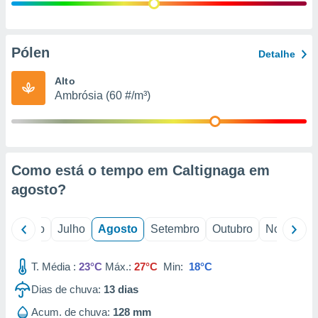
conteúdos.
ção
Pólen
Detalhe
ão através
de
Alto
,
Ambrósia (60 #/m³)
 e
dos,
publicidade
s, estudos
Como está o tempo em Caltignaga em
a e
mento de
agosto
?
ossos 1199
o
Junho
Julho
Agosto
Setembro
Outubro
Novembro
eiros
T. Média :
23°C
Máx.:
27°C
Min:
18°C
Dias de chuva:
13
dias
Acum. de chuva:
128 mm