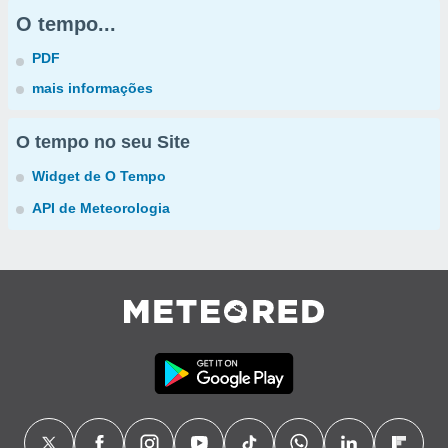
O tempo...
PDF
mais informações
O tempo no seu Site
Widget de O Tempo
API de Meteorologia