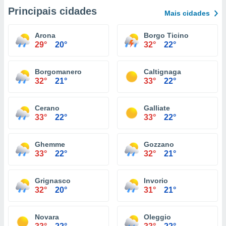
Principais cidades
Mais cidades
Arona
Borgo Ticino
29°
20°
32°
22°
Borgomanero
Caltignaga
32°
21°
33°
22°
Cerano
Galliate
33°
22°
33°
22°
Ghemme
Gozzano
33°
22°
32°
21°
Grignasco
Invorio
32°
20°
31°
21°
Novara
Oleggio