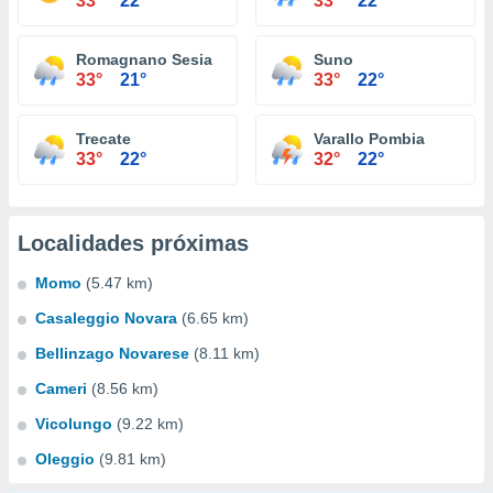
33°
22°
33°
22°
Romagnano Sesia
Suno
33°
21°
33°
22°
Trecate
Varallo Pombia
33°
22°
32°
22°
Localidades próximas
Momo
(5.47 km)
Casaleggio Novara
(6.65 km)
Bellinzago Novarese
(8.11 km)
Cameri
(8.56 km)
Vicolungo
(9.22 km)
Oleggio
(9.81 km)