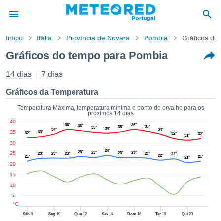
Início
Itália
Província de Novara
Pombia
Gráficos de
o de
Gráficos do tempo para Pombia
cidade
eúdo da
14 dias
7 dias
empo.pt) foi
ado por
Gráficos da Temperatura
nais para
r que as
Temperatura Máxima, temperatura mínima e ponto de orvalho para os
próximos 14 dias
 fornecidas
40
 qualidade.
36°
36°
36°
35°
35°
35°
34°
34°
34°
35
33°
32°
er a este
32°
32°
31°
30
avés das
24°
s opções:
23°
25
23°
23°
23°
23°
23°
23°
23°
22°
22°
21°
21°
21°
20
cookies e
15
de forma
10
uita
5
ade digital
°C
lizada,
Sáb
8
Seg
10
Qua
12
Sex
14
Dom
16
Ter
18
Qui
20