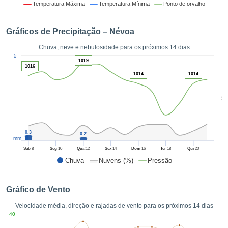
da em
Temperatura Máxima
Temperatura Mínima
Ponto de orvalho
 recolhidas
 cookies ou
Gráficos de Precipitação – Névoa
logias
s, permite-
Chuva, neve e nebulosidade para os próximos 14 dias
iar a nossa
1
5
de para
1019
ACEITAR
1016
a fornecer-
E
1014
1014
dos de alta
CONTINUAR
ade sem
5
r custo.
CONFIGURAÇÕES
 no botão
continuar",
0.3
eder ao
0.2
mm
ceitando a
Sáb
8
Seg
10
Qua
12
Sex
14
Dom
16
Ter
18
Qui
20
de todos os
Chuva
Nuvens (%)
Pressão
róprios ou
 parceiros,
permitem
Gráfico de Vento
analisar o
mento no
Velocidade média, direção e rajadas de vento para os próximos 14 dias
 bem como
40
r um perfil