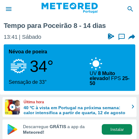
Tempo para Poceirão 8 - 14 dias
de
13:41
Sábado
...
 da
empo.pt) foi
Névoa de poeira
or
34°
is para
e as
 fornecidas
UV
8 Muito
elevado!
FPS
25-
 qualidade.
Sensação de 33°
50
r a este
s das
opções:
Última hora
40 ºC à vista em Portugal na próxima semana:
ookies e
calor intensifica a partir de quarta, 12 de agosto
 forma
Descarregue
GRÁTIS
a app da
e digital
Instalar
Meteored!
da,