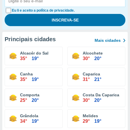
Eu li e aceito a política de privacidade.
Principais cidades
Mais cidades
Alcacér do Sal
Alcochete
35°
19°
30°
20°
Canha
Caparica
35°
19°
31°
21°
Comporta
Costa Da Caparica
25°
20°
30°
20°
Grândola
Melides
34°
19°
29°
19°