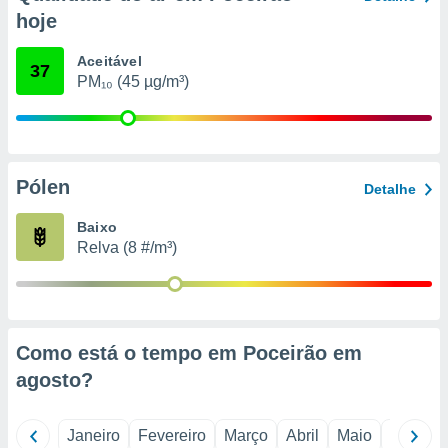
o qual se
hoje
ara tal,
 o seu
Aceitável
37
to ou opor-
PM₁₀ (45 µg/m³)
essamento
m qualquer
ando em “
 ou na
Pólen
 Cookies
Detalhe
te.
Baixo
 nossos
Relva (8 #/m³)
s o
o de
Como está o tempo em Poceirão em
e/ou aceder
agosto
?
ões num
utilizar
ados para
Janeiro
Fevereiro
Março
Abril
Maio
Junho
publicidade,