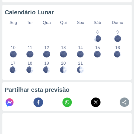
conteúdos.
Calendário Lunar
ção
Seg
Ter
Qua
Qui
Sex
Sáb
Domo
ão através
8
9
de
,
 e
10
11
12
13
14
15
16
dos,
publicidade
17
18
19
20
21
s, estudos
a e
mento de
Partilhar esta previsão
ossos 1199
eiros