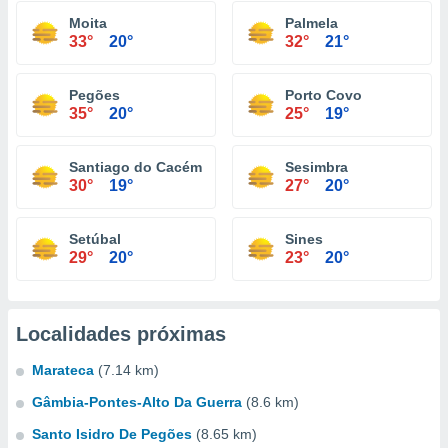
Moita
Palmela
33°
20°
32°
21°
Pegões
Porto Covo
35°
20°
25°
19°
Santiago do Cacém
Sesimbra
30°
19°
27°
20°
Setúbal
Sines
29°
20°
23°
20°
Localidades próximas
Marateca
(7.14 km)
Gâmbia-Pontes-Alto Da Guerra
(8.6 km)
Santo Isidro De Pegões
(8.65 km)