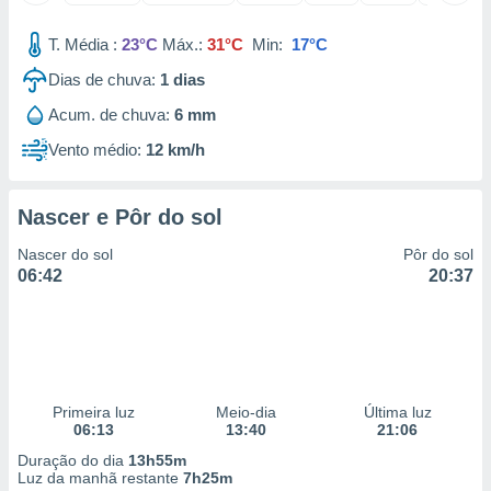
 para
T. Média :
23°C
Máx.:
31°C
Min:
17°C
a, utilizar
selecionar
Dias de chuva:
1
dias
Acum. de chuva:
6 mm
a, criar
personalizar
Vento médio:
12 km/h
tilizar
selecionar
Nascer e Pôr do sol
dos, medir
nho da
Nascer do sol
Pôr do sol
, medir o
06:42
20:37
o dos
r os
ravés de
s ou
s de dados
es fontes,
Primeira luz
Meio-dia
Última luz
06:13
13:40
21:06
 e melhorar
ilizar dados
Duração do dia
13h55m
ara
Luz da manhã restante
7h25m