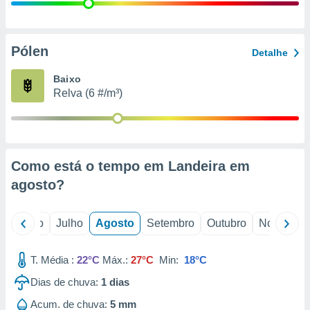
conteúdos.
ção
Pólen
Detalhe
ão através
de
Baixo
,
Relva (6 #/m³)
 e
dos,
publicidade
s, estudos
Como está o tempo em Landeira em
a e
mento de
agosto
?
ossos 1199
o
Junho
Julho
Agosto
Setembro
Outubro
Novembro
eiros
T. Média :
22°C
Máx.:
27°C
Min:
18°C
Dias de chuva:
1
dias
Acum. de chuva:
5 mm