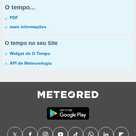
O tempo...
PDF
mais informações
O tempo no seu Site
Widget de O Tempo
API de Meteorologia