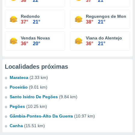
38°
22°
37°
21°
Redondo
Reguengos de Monsara
37°
21°
38°
21°
Vendas Novas
Viana do Alentejo
36°
20°
36°
21°
Localidades próximas
Marateca
(2.33 km)
Poceirão
(9.01 km)
Santo Isidro De Pegões
(9.84 km)
Pegões
(10.25 km)
Gâmbia-Pontes-Alto Da Guerra
(10.97 km)
Canha
(15.51 km)