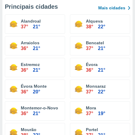
Principais cidades
Mais cidades
Alandroal
Alqueva
37°
21°
38°
22°
Arraiolos
Bencatel
36°
21°
37°
21°
Estremoz
Évora
36°
21°
36°
21°
Évora Monte
Monsaraz
36°
20°
37°
22°
Montemor-o-Novo
Mora
36°
21°
37°
19°
Mourão
Portel