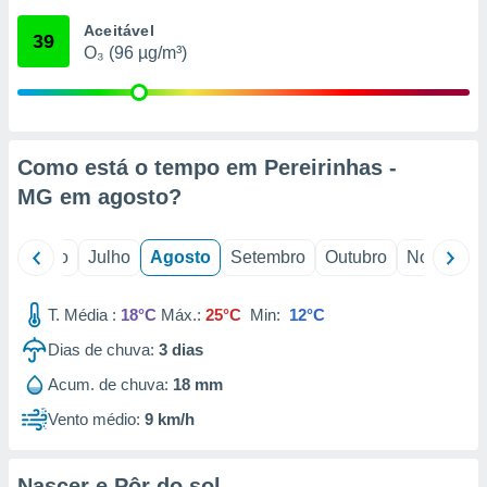
conteúdos.
Aceitável
39
O₃ (96 µg/m³)
ção
ão através
de
,
 e
Como está o tempo em Pereirinhas -
MG em
agosto
?
dos,
publicidade
s, estudos
o
Junho
Julho
Agosto
Setembro
Outubro
Novembro
a e
mento de
T. Média :
18°C
Máx.:
25°C
Min:
12°C
ossos 1199
Dias de chuva:
3
dias
eiros
Acum. de chuva:
18 mm
Vento médio:
9 km/h
Nascer e Pôr do sol