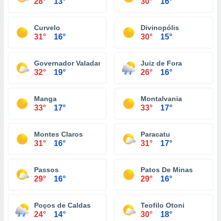
28°
13°
30°
16°
Curvelo
Divinopólis
31°
16°
30°
15°
Governador Valadares
Juiz de Fora
32°
19°
26°
16°
Manga
Montalvania
33°
17°
33°
17°
Montes Claros
Paracatu
31°
16°
31°
17°
Passos
Patos De Minas
29°
16°
29°
16°
Poços de Caldas
Teofilo Otoni
24°
14°
30°
18°