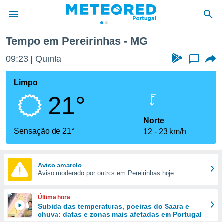
Tempo em Pereirinhas - MG
de
09:23
Quinta
...
 da
empo.pt) foi
Limpo
or
21°
is para
e as
 fornecidas
Norte
 qualidade.
Sensação de 21°
12
23 km/h
r a este
s das
opções:
Aviso amarelo
Aviso moderado por outros em Pereirinhas hoje
ookies e
 forma
Última hora
e digital
Subida das temperaturas, poeiras do Saara e
chuva: datas e zonas mais afetadas em Portugal
da,