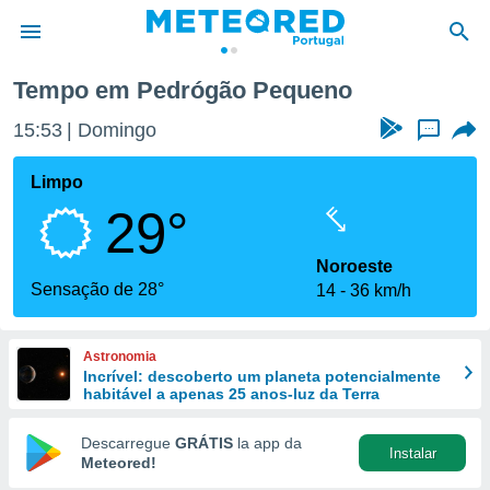
Tempo em Pedrógão Pequeno
de
15:53
Domingo
...
 da
empo.pt) foi
Limpo
or
29°
is para
e as
 fornecidas
Noroeste
 qualidade.
Sensação de 28°
14
36 km/h
r a este
s das
opções:
Astronomia
Incrível: descoberto um planeta potencialmente
ookies e
habitável a apenas 25 anos-luz da Terra
 forma
Descarregue
GRÁTIS
la app da
Instalar
e digital
Meteored!
da,