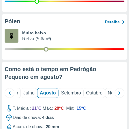
conteúdos.
ção
Pólen
Detalhe
ão através
de
Muito baixo
,
Relva (5 #/m³)
 e
dos,
publicidade
s, estudos
Como está o tempo em Pedrógão
a e
mento de
Pequeno em
agosto
?
ossos 1199
o
Junho
Julho
Agosto
Setembro
Outubro
Novembro
eiros
T. Média :
21°C
Máx.:
28°C
Min:
15°C
Dias de chuva:
4
dias
Acum. de chuva:
20 mm