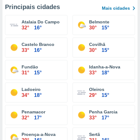
Principais cidades
Mais cidades
Atalaia Do Campo
Belmonte
32°
16°
30°
15°
Castelo Branco
Covilhã
33°
16°
30°
15°
Fundão
Idanha-a-Nova
31°
15°
33°
18°
Ladoeiro
Oleiros
34°
18°
29°
15°
Penamacor
Penha Garcia
32°
17°
33°
17°
Proença-a-Nova
Sertã