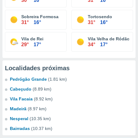
30°
16°
31°
16°
Sobreira Formosa
Tortosendo
31°
16°
31°
16°
Vila de Rei
Vila Velha de Ródão
29°
17°
34°
17°
Localidades próximas
Pedrógão Grande
(1.81 km)
Cabeçudo
(8.89 km)
Vila Facaia
(8.92 km)
Madeirã
(8.97 km)
Nesperal
(10.35 km)
Bairradas
(10.37 km)