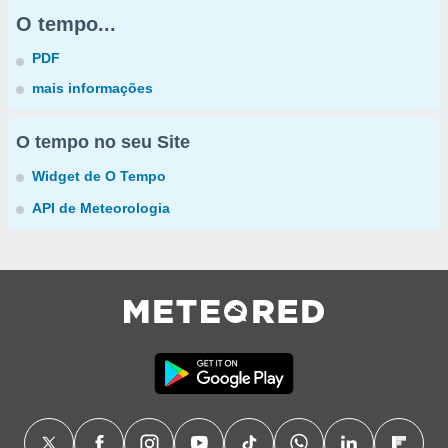
O tempo...
PDF
mais informações
O tempo no seu Site
Widget de O Tempo
API de Meteorologia