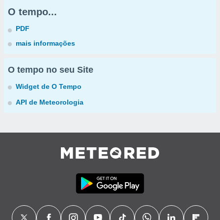
O tempo...
PDF
mais informações
O tempo no seu Site
Widget de O Tempo
API de Meteorologia