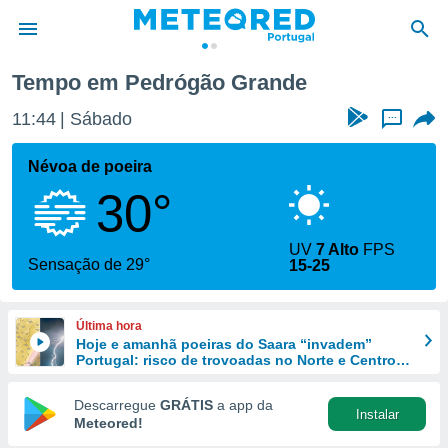
Tempo em Pedrógão Grande
de
11:44
Sábado
...
 da
empo.pt) foi
Névoa de poeira
or
30°
is para
e as
 fornecidas
UV
7 Alto
FPS
 qualidade.
Sensação de 29°
15-25
r a este
s das
opções:
Última hora
Hoje e amanhã poeiras do Saara “invadem”
ookies e
Portugal: risco de trovoadas no Norte e Centro
 forma
aumenta
Descarregue
GRÁTIS
a app da
Instalar
e digital
Meteored!
da,