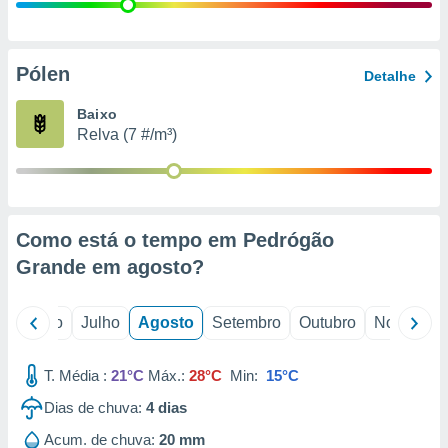
conteúdos.
ção
Pólen
Detalhe
ão através
de
Baixo
,
Relva (7 #/m³)
 e
dos,
publicidade
s, estudos
Como está o tempo em Pedrógão
a e
mento de
Grande em
agosto
?
ossos 1199
o
Junho
Julho
Agosto
Setembro
Outubro
Novembro
eiros
T. Média :
21°C
Máx.:
28°C
Min:
15°C
Dias de chuva:
4
dias
Acum. de chuva:
20 mm