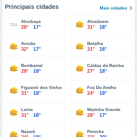
Principais cidades
Mais cidades
Alcobaça
Alvaiázere
28°
17°
31°
18°
Ansião
Batalha
32°
17°
31°
16°
Bombarral
Caldas da Rainha
29°
18°
27°
18°
Figueiró dos Vinhos
Foz Do Arelho
31°
18°
24°
19°
Leiria
Marinha Grande
31°
16°
28°
17°
Nazaré
Peniche