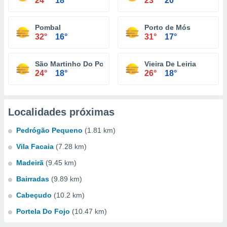
24°
18°
23°
20°
Pombal
Porto de Mós
32°
16°
31°
17°
São Martinho Do Porto
Vieira De Leiria
24°
18°
26°
18°
Localidades próximas
Pedrógão Pequeno
(1.81 km)
Vila Facaia
(7.28 km)
Madeirã
(9.45 km)
Bairradas
(9.89 km)
Cabeçudo
(10.2 km)
Portela Do Fojo
(10.47 km)